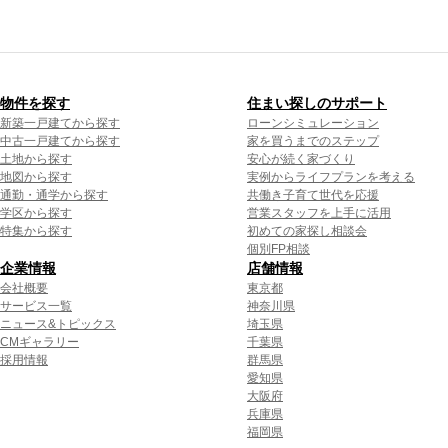
物件を探す
住まい探しのサポート
新築一戸建てから探す
ローンシミュレーション
中古一戸建てから探す
家を買うまでのステップ
土地から探す
安心が続く家づくり
地図から探す
実例からライフプランを考える
通勤・通学から探す
共働き子育て世代を応援
学区から探す
営業スタッフを上手に活用
特集から探す
初めての家探し相談会
個別FP相談
企業情報
店舗情報
会社概要
東京都
サービス一覧
神奈川県
ニュース&トピックス
埼玉県
CMギャラリー
千葉県
採用情報
群馬県
愛知県
大阪府
兵庫県
福岡県