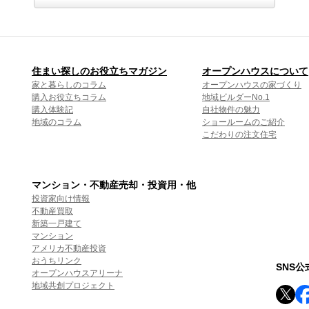
住まい探しのお役立ちマガジン
オープンハウスについて
家と暮らしのコラム
オープンハウスの家づくり
購入お役立ちコラム
地域ビルダーNo.1
購入体験記
自社物件の魅力
地域のコラム
ショールームのご紹介
こだわりの注文住宅
マンション・不動産売却・投資用・他
投資家向け情報
不動産買取
新築一戸建て
マンション
アメリカ不動産投資
おうちリンク
SNS
オープンハウスアリーナ
地域共創プロジェクト