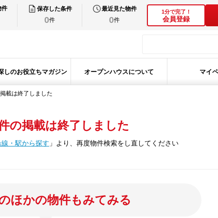
物件
保存した条件
最近見た物件
1分で完了！
0
0
会員登録
件
件
探しのお役立ちマガジン
オープンハウスについて
マイ
掲載は終了しました
件の掲載は終了しました
沿線・駅から探す
」
より、再度物件検索をし直してください
のほかの物件もみてみる