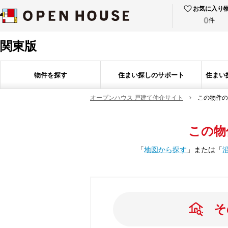
お気に入り
0
件
関東版
物件を探す
住まい探しのサポート
住まい
オープンハウス 戸建て仲介サイト
この物件の
この物
「
地図から探す
」
または
「
そ