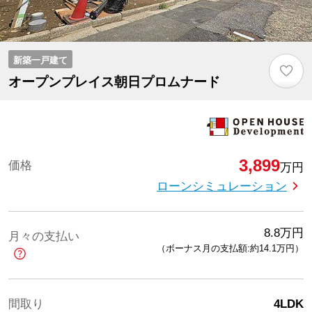
新築一戸建て
♡
オープンプレイス朝日プロムナード
3,899
価格
万円
ローンシミュレーション
8.8
万円
月々の支払い
（ボーナス月の支払額:約14.1
万円
）
間取り
4LDK