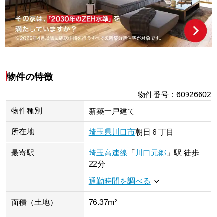
物件の特徴
物件番号
：
60926602
物件種別
新築一戸建て
所在地
埼玉県
川口市
朝日
６丁目
最寄駅
埼玉高速線
「
川口元郷
」
駅
徒歩
22分
通勤時間を調べる
面積（土地）
76.37m²