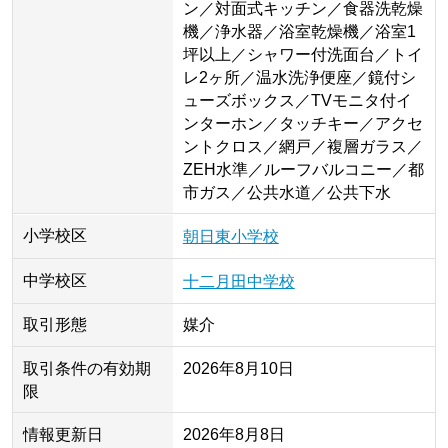
ン／対面式キッチン／食器洗乾燥
機／浄水器／浴室乾燥機／浴室1
坪以上／シャワー付洗面台／トイ
レ2ヶ所／温水洗浄便座／鏡付シ
ューズボックス／TVモニタ付イ
ンターホン／タッチキー／アクセ
ントクロス／網戸／複層ガラス／
ZEH水準／ルーフバルコニー／都
市ガス／公共水道／公共下水
小学校区
朝日東小学校
中学校区
十二月田中学校
取引形態
媒介
取引条件の有効期
2026年8月10日
限
情報更新日
2026年8月8日