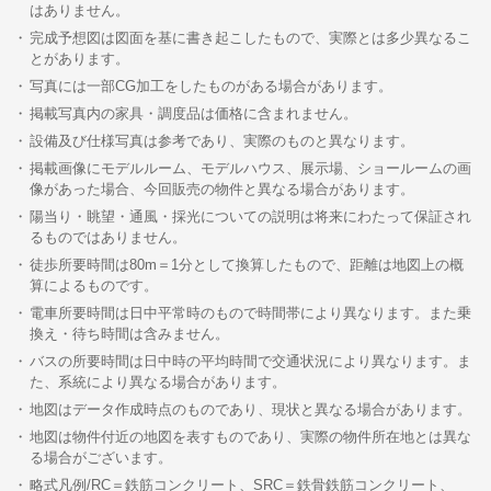
はありません。
完成予想図は図面を基に書き起こしたもので、実際とは多少異なるこ
とがあります。
写真には一部CG加工をしたものがある場合があります。
掲載写真内の家具・調度品は価格に含まれません。
設備及び仕様写真は参考であり、実際のものと異なります。
掲載画像にモデルルーム、モデルハウス、展示場、ショールームの画
像があった場合、今回販売の物件と異なる場合があります。
陽当り・眺望・通風・採光についての説明は将来にわたって保証され
るものではありません。
徒歩所要時間は80m＝1分として換算したもので、距離は地図上の概
算によるものです。
電車所要時間は日中平常時のもので時間帯により異なります。また乗
換え・待ち時間は含みません。
バスの所要時間は日中時の平均時間で交通状況により異なります。ま
た、系統により異なる場合があります。
地図はデータ作成時点のものであり、現状と異なる場合があります。
地図は物件付近の地図を表すものであり、実際の物件所在地とは異な
る場合がございます。
略式凡例/RC＝鉄筋コンクリート、SRC＝鉄骨鉄筋コンクリート、