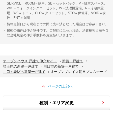
SERVICE ROOM＝納戸、SB＝セットバック、P＝駐車スペース、
WIC＝ウォークインクローゼット、W＝洗濯機置場、R＝冷蔵庫置
場、WC＝トイレ、CLO＝クローゼット、STO＝保管庫、VOID＝吹
抜、ENT＝玄関
情報更新日から現在までの間に売却済となった場合はご容赦下さい。
掲載の物件は仲介物件です。ご契約に至った場合、消費税相当額を含
む当社規定の仲介手数料をお支払い頂きます。
オープンハウス 戸建て仲介サイト
新築一戸建て
埼玉県の新築一戸建て
川口市の新築一戸建て
川口元郷駅の新築一戸建て
オープンプレイス朝日プロムナード
ページの上部へ
種別・エリア変更