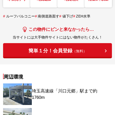
#
ルーフバルコニー
#
南側道路面す
#
値下げ
#
ZEH水準
この物件にピンと来なかったら…
当サイトには大手物件サイトにはない物件がたくさん！
簡単１分！会員登録
（無料）
周辺環境
埼玉高速線「川口元郷」駅まで約
1760m