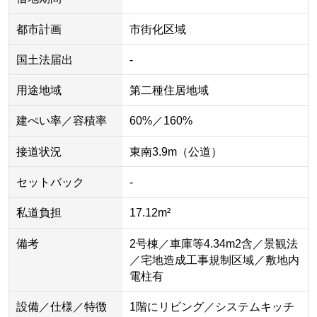
都市計画
市街化区域
国土法届出
-
用途地域
第二種住居地域
建ぺい率／容積率
60%／160%
接道状況
東南3.9m（公道）
セットバック
-
私道負担
17.12m²
備考
2号棟／車庫等4.34m2含／景観法
／宅地造成工事規制区域／敷地内
電柱有
設備／仕様／特徴
1階にリビング／システムキッチ