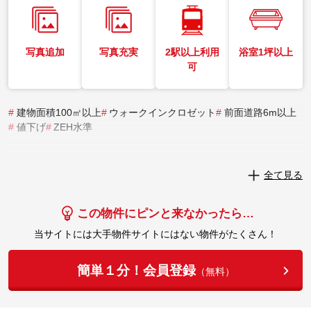
写真追加
写真充実
2駅以上利用
浴室1坪以上
可
#
建物面積100㎡以上
#
ウォークインクロゼット
#
前面道路6m以上
#
値下げ
#
ZEH水準
実際にこの物件を見学してみませんか？
全て見る
実際に見学してみる
この物件にピンと来なかったら…
当サイトには大手物件サイトにはない物件がたくさん！
簡単１分！会員登録
（無料）