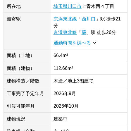
所在地
埼玉県
川口市
上青木西
４丁目
最寄駅
京浜東北線
「
西川口
」
駅
徒歩21
分
京浜東北線
「
蕨
」
駅
徒歩26分
通勤時間を調べる
面積（土地）
66.4m²
面積（建物）
112.66m²
建物構造／階数
木造／地上3階建て
工事完了予定年月
2026年9月
引渡可能年月
2026年10月
建物現況
建築中