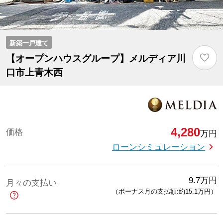
新築一戸建て
♡
【オープンハウスグループ】メルディア川
口市上青木西
4,280
価格
万円
ローンシミュレーション
9.7
万円
月々の支払い
（ボーナス月の支払額:約15.1
万円
）