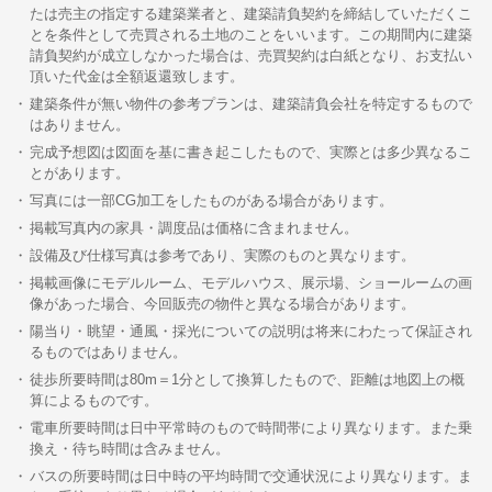
たは売主の指定する建築業者と、建築請負契約を締結していただくこ
とを条件として売買される土地のことをいいます。この期間内に建築
請負契約が成立しなかった場合は、売買契約は白紙となり、お支払い
頂いた代金は全額返還致します。
建築条件が無い物件の参考プランは、建築請負会社を特定するもので
はありません。
完成予想図は図面を基に書き起こしたもので、実際とは多少異なるこ
とがあります。
写真には一部CG加工をしたものがある場合があります。
掲載写真内の家具・調度品は価格に含まれません。
設備及び仕様写真は参考であり、実際のものと異なります。
掲載画像にモデルルーム、モデルハウス、展示場、ショールームの画
像があった場合、今回販売の物件と異なる場合があります。
陽当り・眺望・通風・採光についての説明は将来にわたって保証され
るものではありません。
徒歩所要時間は80m＝1分として換算したもので、距離は地図上の概
算によるものです。
電車所要時間は日中平常時のもので時間帯により異なります。また乗
換え・待ち時間は含みません。
バスの所要時間は日中時の平均時間で交通状況により異なります。ま