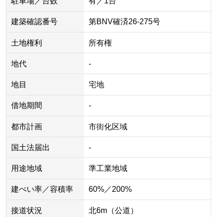
駐車場／台数
有／1台
建築確認番号
第BNV確済26-275号
土地権利
所有権
地代
-
地目
宅地
借地期間
-
都市計画
市街化区域
国土法届出
-
用途地域
準工業地域
建ぺい率／容積率
60%／200%
接道状況
北6m（公道）