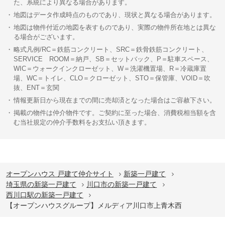
た、系統により異なる場合があります。
地図はデータ作成時点のものであり、現状と異なる場合があります。
地図は物件付近の地図を表すものであり、実際の物件所在地とは異な
る場合がございます。
略式凡例/RC＝鉄筋コンクリート、SRC＝鉄骨鉄筋コンクリート、
SERVICE ROOM＝納戸、SB＝セットバック、P＝駐車スペース、
WIC＝ウォークインクローゼット、W＝洗濯機置場、R＝冷蔵庫置
場、WC＝トイレ、CLO＝クローゼット、STO＝保管庫、VOID＝吹
抜、ENT＝玄関
情報更新日から現在までの間に売却済となった場合はご容赦下さい。
掲載の物件は仲介物件です。ご契約に至った場合、消費税相当額を含
む当社規定の仲介手数料をお支払い頂きます。
オープンハウス 戸建て仲介サイト
新築一戸建て
埼玉県の新築一戸建て
川口市の新築一戸建て
西川口駅の新築一戸建て
【オープンハウスグループ】メルディア川口市上青木西