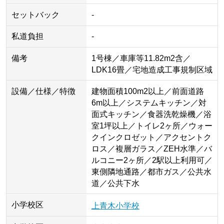
セットバック
-
私道負担
-
備考
1号棟／車庫等11.82m2含／
LDK16畳／宅地造成工事規制区域
設備／仕様／特徴
建物面積100m2以上／前面道路
6m以上／システムキッチン／対
面式キッチン／食器洗乾燥機／浴
室1坪以上／トイレ2ヶ所／ウォー
クインクロゼット／アクセントク
ロス／複層ガラス／ZEH水準／バ
ルコニー2ヶ所／2駅以上利用可／
東側隣地通路／都市ガス／公共水
道／公共下水
小学校区
上青木小学校