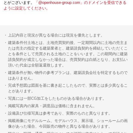
とがございます。
「@openhouse-group.com」のドメインを受信できる
ように設定してください。
上記内容と現況が異なる場合には現況を優先とします。
建築条件付土地とは、土地売買契約後、一定期間以内に土地の売主ま
たは売主の指定する建築業者と、建築請負契約を締結していただくこ
とを条件として売買される土地のことをいいます。この期間内に建築
請負契約が成立しなかった場合は、売買契約は白紙となり、お支払い
頂いた代金は全額返還致します。
建築条件が無い物件の参考プランは、建築請負会社を特定するもので
はありません。
完成予想図は図面を基に書き起こしたもので、実際とは多少異なるこ
とがあります。
写真には一部CG加工をしたものがある場合があります。
掲載写真内の家具・調度品は価格に含まれません。
設備及び仕様写真は参考であり、実際のものと異なります。
掲載画像にモデルルーム、モデルハウス、展示場、ショールームの画
像があった場合、今回販売の物件と異なる場合があります。