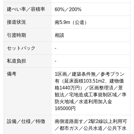
建ぺい率／容積率
60%／200%
接道状況
南5.9m（公道）
引渡時期
相談
セットバック
-
私道負担
-
備考
1区画／建築条件無／参考プラン
有（延床面積103.51m2、建物価
格1440万円）／区画整理済／景
観法／宅地造成工事規制区域／準
防火地域／水道利用加入金
165000円
設備／仕様／特徴
南側道路面す／2駅2線以上利用可
／都市ガス／公共水道／公共下水