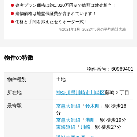
参考プラン価格は約1,320万円※で総額は建売相当！
建物価格は地盤保証費が含まれています！
価格と手間を抑えたセミオーダー式！
※2021年1月~2022年5月の平均統計実績
物件の特徴
物件番号
：
60969401
物件種別
土地
所在地
神奈川県
川崎市川崎区
藤崎
２丁目
最寄駅
京急大師線
「
鈴木町
」
駅
徒歩16
分
京急大師線
「
港町
」
駅
徒歩19分
東海道線
「
川崎
」
駅
徒歩27分