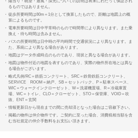
陽当り・眺望・通風・採光についての説明は将来にわたって保証され
るものではありません。
徒歩所要時間は80m＝1分として換算したもので、距離は地図上の概
算によるものです。
電車所要時間は日中平常時のもので時間帯により異なります。また乗
換え・待ち時間は含みません。
バスの所要時間は日中時の平均時間で交通状況により異なります。ま
た、系統により異なる場合があります。
地図はデータ作成時点のものであり、現状と異なる場合があります。
地図は物件付近の地図を表すものであり、実際の物件所在地とは異な
る場合がございます。
略式凡例/RC＝鉄筋コンクリート、SRC＝鉄骨鉄筋コンクリート、
SERVICE ROOM＝納戸、SB＝セットバック、P＝駐車スペース、
WIC＝ウォークインクローゼット、W＝洗濯機置場、R＝冷蔵庫置
場、WC＝トイレ、CLO＝クローゼット、STO＝保管庫、VOID＝吹
抜、ENT＝玄関
情報更新日から現在までの間に売却済となった場合はご容赦下さい。
掲載の物件は仲介物件です。ご契約に至った場合、消費税相当額を含
む当社規定の仲介手数料をお支払い頂きます。