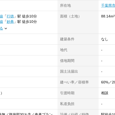
所在地
千葉県
線
「
行徳
」
駅
徒歩10分
面積（土地）
88.14m²
線
「
妙典
」
駅
徒歩10分
る
建築条件
なし
地代
-
借地期間
-
国土法届出
-
建ぺい率／容積率
60%／2
道）
引渡時期
相談
私道負担
-
件無／路地部30％含／参考プラン
設備／仕様／特徴
駅徒歩1