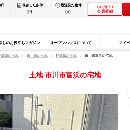
物件
保存した条件
最近見た物件
1分で完了！
0
0
会員登録
件
件
探しのお役立ちマガジン
オープンハウスについて
マイ
千葉県の土地
市川市の土地
行徳駅の土地
市川市富浜の宅地
土地
市川市富浜の宅地