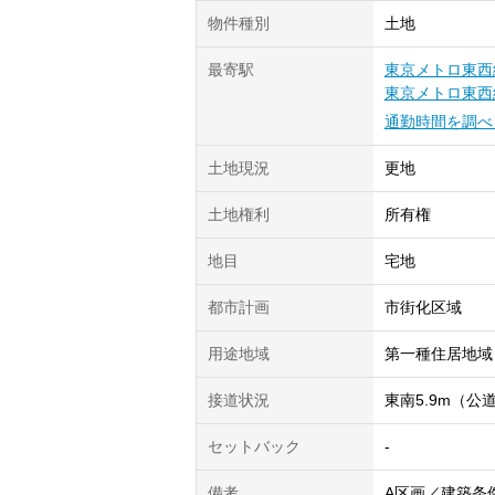
物件種別
土地
最寄駅
東京メトロ東西
東京メトロ東西
通勤時間を調べ
土地現況
更地
土地権利
所有権
地目
宅地
都市計画
市街化区域
用途地域
第一種住居地域
接道状況
東南5.9m（公
セットバック
-
備考
A区画／建築条