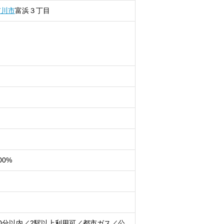
市川市
富浜
３丁目
00%
0分以内／2駅以上利用可／都市ガス／公