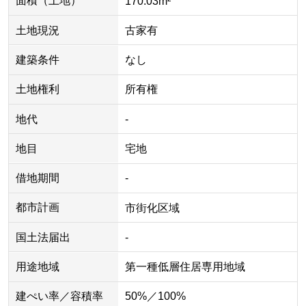
面積（土地）
170.03m²
土地現況
古家有
建築条件
なし
土地権利
所有権
地代
-
地目
宅地
借地期間
-
都市計画
市街化区域
国土法届出
-
用途地域
第一種低層住居専用地域
建ぺい率／容積率
50%／100%