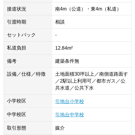
接道状況
南4m（公道）・東4m（私道）
引渡時期
相談
セットバック
-
私道負担
12.84m²
備考
建築条件無
設備／仕様／特徴
土地面積30坪以上／南側道路面す
／2駅以上利用可／都市ガス／公
共水道／公共下水
小学校区
引地台小学校
中学校区
引地台中学校
取引形態
媒介