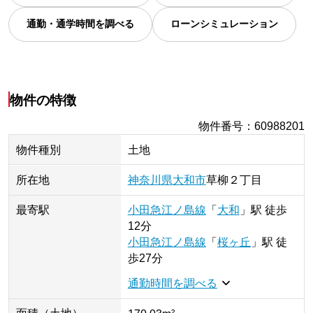
通勤・通学時間を調べる
ローンシミュレーション
物件の特徴
物件番号
：
60988201
物件種別
土地
所在地
神奈川県
大和市
草柳
２丁目
最寄駅
小田急江ノ島線
「
大和
」
駅
徒歩
12分
小田急江ノ島線
「
桜ヶ丘
」
駅
徒
歩27分
通勤時間を調べる