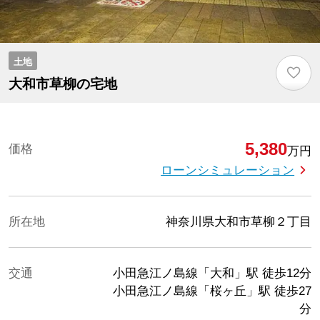
土地
♡
大和市草柳の宅地
5,380
価格
万円
ローンシミュレーション
所在地
神奈川県大和市草柳２丁目
交通
小田急江ノ島線「大和」駅
徒歩12分
小田急江ノ島線「桜ヶ丘」駅
徒歩27
分