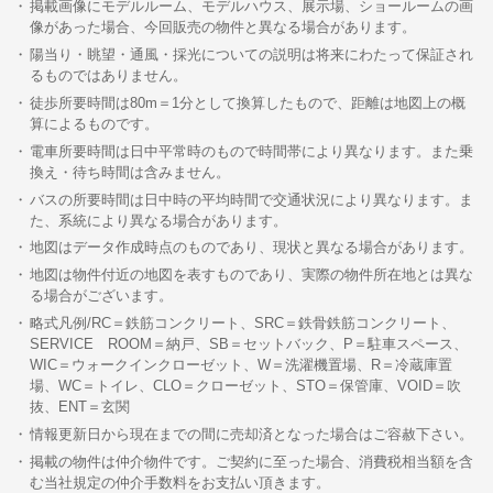
掲載画像にモデルルーム、モデルハウス、展示場、ショールームの画
像があった場合、今回販売の物件と異なる場合があります。
陽当り・眺望・通風・採光についての説明は将来にわたって保証され
るものではありません。
徒歩所要時間は80m＝1分として換算したもので、距離は地図上の概
算によるものです。
電車所要時間は日中平常時のもので時間帯により異なります。また乗
換え・待ち時間は含みません。
バスの所要時間は日中時の平均時間で交通状況により異なります。ま
た、系統により異なる場合があります。
地図はデータ作成時点のものであり、現状と異なる場合があります。
地図は物件付近の地図を表すものであり、実際の物件所在地とは異な
る場合がございます。
略式凡例/RC＝鉄筋コンクリート、SRC＝鉄骨鉄筋コンクリート、
SERVICE ROOM＝納戸、SB＝セットバック、P＝駐車スペース、
WIC＝ウォークインクローゼット、W＝洗濯機置場、R＝冷蔵庫置
場、WC＝トイレ、CLO＝クローゼット、STO＝保管庫、VOID＝吹
抜、ENT＝玄関
情報更新日から現在までの間に売却済となった場合はご容赦下さい。
掲載の物件は仲介物件です。ご契約に至った場合、消費税相当額を含
む当社規定の仲介手数料をお支払い頂きます。