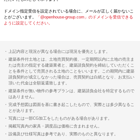
ドメイン指定受信を設定されている場合に、メールが正しく届かないこ
とがございます。
「@openhouse-group.com」のドメインを受信できる
ように設定してください。
上記内容と現況が異なる場合には現況を優先とします。
建築条件付土地とは、土地売買契約後、一定期間以内に土地の売主ま
たは売主の指定する建築業者と、建築請負契約を締結していただくこ
とを条件として売買される土地のことをいいます。この期間内に建築
請負契約が成立しなかった場合は、売買契約は白紙となり、お支払い
頂いた代金は全額返還致します。
建築条件が無い物件の参考プランは、建築請負会社を特定するもので
はありません。
完成予想図は図面を基に書き起こしたもので、実際とは多少異なるこ
とがあります。
写真には一部CG加工をしたものがある場合があります。
掲載写真内の家具・調度品は価格に含まれません。
設備及び仕様写真は参考であり、実際のものと異なります。