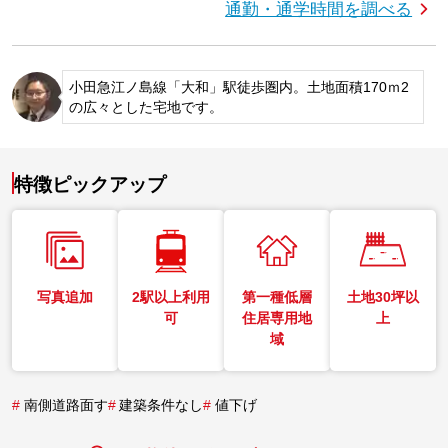
通勤・通学時間を調べる
小田急江ノ島線「大和」駅徒歩圏内。土地面積170ｍ2
の広々とした宅地です。
特徴ピックアップ
写真追加
2駅以上利用
第一種低層
土地30坪以
可
住居専用地
上
域
#
南側道路面す
#
建築条件なし
#
値下げ