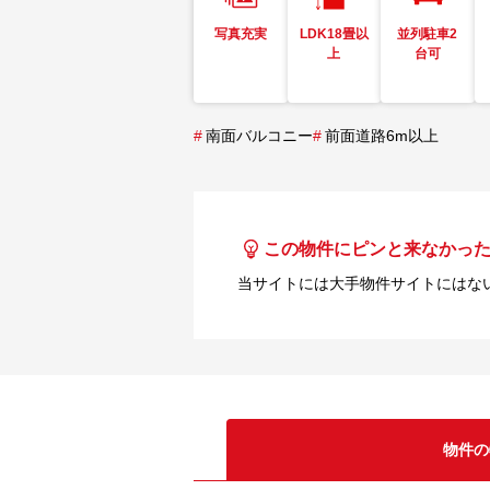
写真充実
LDK18畳以
並列駐車2
上
台可
#
南面バルコニー
#
前面道路6m以上
この物件にピンと来なかっ
当サイトには大手物件サイトにはな
物件の