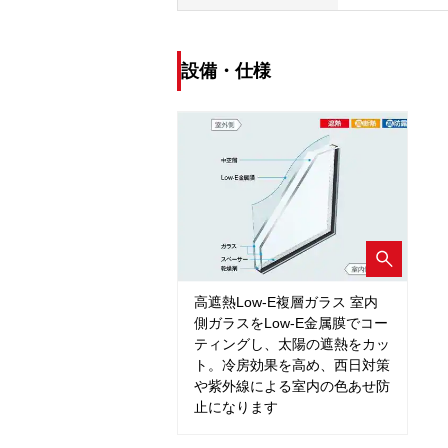
設備・仕様
高遮熱Low-E複層ガラス 室内
側ガラスをLow-E金属膜でコー
ティングし、太陽の遮熱をカッ
ト。冷房効果を高め、西日対策
や紫外線による室内の色あせ防
止になります