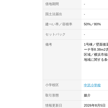
借地期間
-
国土法届出
-
建ぺい率／容積率
50%／80%
セットバック
-
備考
1号棟／壁面後
ーチ等8.38m
区域／横浜市福
地域に関する条
小学校区
中沢小学校
取引形態
媒介
情報更新日
2026年8月5日