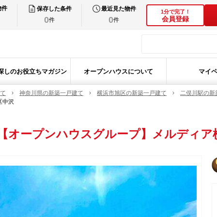
物件
保存した条件
最近見た物件
1分で完了！
0
0
会員登録
件
件
探しのお役立ちマガジン
オープンハウスについて
マイ
て
神奈川県の新築一戸建て
横浜市旭区の新築一戸建て
二俣川駅の新
区中沢
【オープンハウスグループ】メルディア