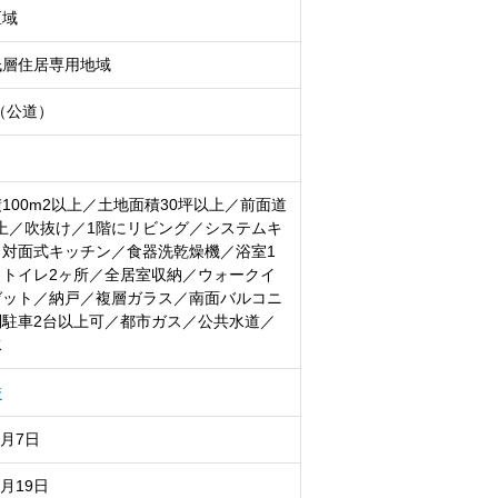
区域
低層住居専用地域
m（公道）
100m2以上／土地面積30坪以上／前面道
上／吹抜け／1階にリビング／システムキ
／対面式キッチン／食器洗乾燥機／浴室1
／トイレ2ヶ所／全居室収納／ウォークイ
ゼット／納戸／複層ガラス／南面バルコニ
列駐車2台以上可／都市ガス／公共水道／
水
校
8月7日
8月19日