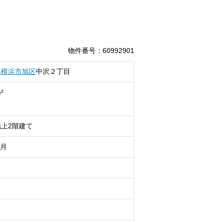
物件番号
：
60992901
県
横浜市旭区
中沢
２丁目
²
上2階建て
1月