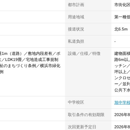
都市計画
市街化
用途地域
第一種
接道状況
北6.5
私道負担
-
退1m（道路）／敷地内段差有／ポ
設備／仕様／特徴
建物面積
2含／LDK19畳／宅地造成工事規制
路6m以
祉のまちづくり条例／横浜市緑化
ッチン
例
坪以上
ンクロ
ー／並
公共下
中学校区
旭中学
取引条件の有効期限
2026年
次回更新予定日
2026年