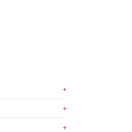
+
+
+