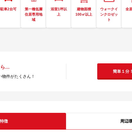
駐車2台可
第一種低層
浴室1坪以
建物面積
ウォークイ
全
住居専用地
上
100㎡以上
ンクロゼッ
域
ト
たら…
簡単１分
い物件がたくさん！
特徴
周辺