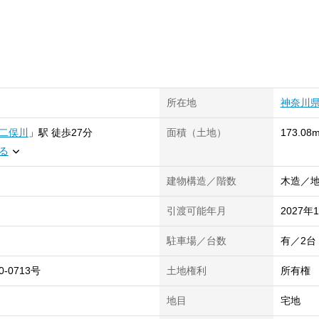
所在地
神奈川
二俣川
」
駅
徒歩27分
面積（土地）
173.08m
る
建物構造／階数
木造／地
引渡可能年月
2027年
駐車場／台数
有／2台
0-0713号
土地権利
所有権
地目
宅地