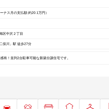
ーナス月の支払額:約20.1
万円
）
旭区中沢２丁目
二俣川」駅
徒歩27分
感有！並列2台駐車可能な新築分譲住宅です。