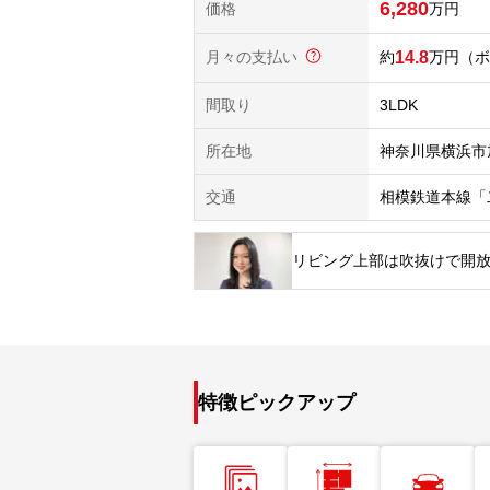
6,280
価格
万円
月々の支払い
14.8
万円
（ボ
間取り
3LDK
所在地
神奈川県横浜市
交通
相模鉄道本線「
リビング上部は吹抜けで開放
特徴ピックアップ