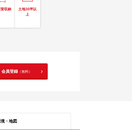
居室収納
土地30坪以
上
！会員登録
（無料）
環境・地図