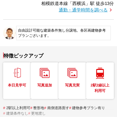
相模鉄道本線「西横浜」駅
徒歩13分
通勤・通学時間を調べる
自由設計可能な建築条件無し分譲地。各区画建物参考
プランございます。
特徴ピックアップ
本日見学可
写真追加
写真充実
2駅2線以上
利用可
#
2駅以上利用可
#
整形地
#
南側道路面す
#
建物参考プラン有り
#
建築条件なし
#
更地渡し