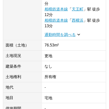
分
相模鉄道本線
「
天王町
」
駅
徒歩
12分
相模鉄道本線
「
西横浜
」
駅
徒歩
13分
通勤時間を調べる
面積（土地）
76.53m²
土地現況
更地
建築条件
なし
土地権利
所有権
地代
-
地目
宅地
借地期間
-