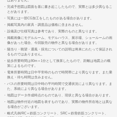
はありません。
完成予想図は図面を基に書き起こしたもので、実際とは多少異なるこ
とがあります。
写真には一部CG加工をしたものがある場合があります。
掲載写真内の家具・調度品は価格に含まれません。
設備及び仕様写真は参考であり、実際のものと異なります。
掲載画像にモデルルーム、モデルハウス、展示場、ショールームの画
像があった場合、今回販売の物件と異なる場合があります。
陽当り・眺望・通風・採光についての説明は将来にわたって保証され
るものではありません。
徒歩所要時間は80m＝1分として換算したもので、距離は地図上の概
算によるものです。
電車所要時間は日中平常時のもので時間帯により異なります。また乗
換え・待ち時間は含みません。
バスの所要時間は日中時の平均時間で交通状況により異なります。ま
た、系統により異なる場合があります。
地図はデータ作成時点のものであり、現状と異なる場合があります。
地図は物件付近の地図を表すものであり、実際の物件所在地とは異な
る場合がございます。
略式凡例/RC＝鉄筋コンクリート、SRC＝鉄骨鉄筋コンクリート、