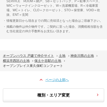
SERVICE ROOM＝納戸、SB＝セットバック、P＝駐車スペース、
WIC＝ウォークインクローゼット、W＝洗濯機置場、R＝冷蔵庫置
場、WC＝トイレ、CLO＝クローゼット、STO＝保管庫、VOID＝吹
抜、ENT＝玄関
情報更新日から現在までの間に売却済となった場合はご容赦下さい。
掲載の物件は仲介物件です。ご契約に至った場合、消費税相当額を含
む当社規定の仲介手数料をお支払い頂きます。
オープンハウス 戸建て仲介サイト
土地
神奈川県の土地
横浜市西区の土地
保土ケ谷駅の土地
オープンプレイス東久保町コンフォート
ページの上部へ
種別・エリア変更