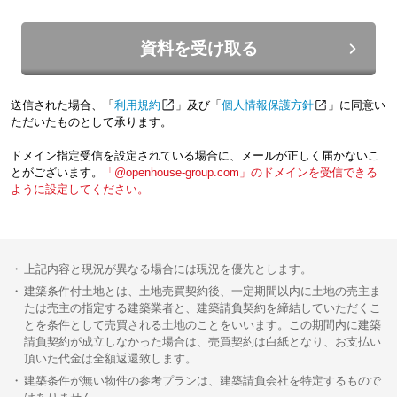
資料を受け取る
送信された場合、「
利用規約
」及び「
個人情報保護方針
」に同意い
ただいたものとして承ります。
ドメイン指定受信を設定されている場合に、メールが正しく届かないこ
とがございます。
「@openhouse-group.com」のドメインを受信できる
ように設定してください。
上記内容と現況が異なる場合には現況を優先とします。
建築条件付土地とは、土地売買契約後、一定期間以内に土地の売主ま
たは売主の指定する建築業者と、建築請負契約を締結していただくこ
とを条件として売買される土地のことをいいます。この期間内に建築
請負契約が成立しなかった場合は、売買契約は白紙となり、お支払い
頂いた代金は全額返還致します。
建築条件が無い物件の参考プランは、建築請負会社を特定するもので