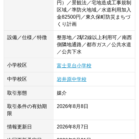
円）／景観法／宅地造成工事規制
区域／準防火地域／水道利用加入
金82500円／東久保町防災まちづ
くり計画
設備／仕様／特徴
整形地／2駅2線以上利用可／南西
側隣地通路／都市ガス／公共水道
／公共下水
小学校区
富士見台小学校
中学校区
岩井原中学校
取引形態
媒介
取引条件の有効期
2026年8月8日
限
情報更新日
2026年8月7日