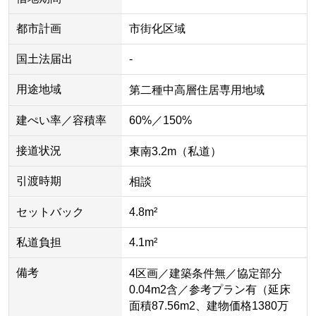
都市計画
市街化区域
国土法届出
-
用途地域
第二種中高層住居専用地域
建ぺい率／容積率
60%／150%
接道状況
東南3.2m（私道）
引渡時期
相談
セットバック
4.8m²
私道負担
4.1m²
備考
4区画／建築条件無／協定部分
0.04m2含／参考プラン有（延床
面積87.56m2、建物価格1380万