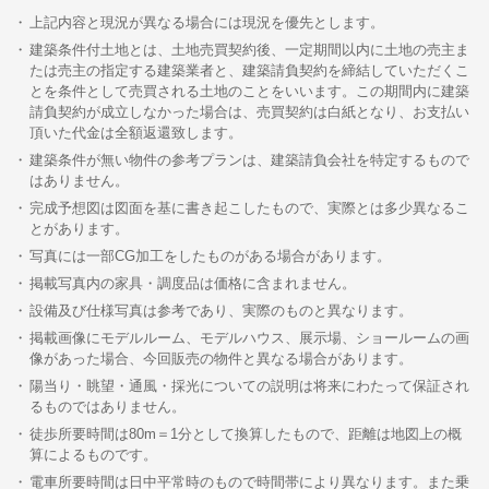
上記内容と現況が異なる場合には現況を優先とします。
建築条件付土地とは、土地売買契約後、一定期間以内に土地の売主ま
たは売主の指定する建築業者と、建築請負契約を締結していただくこ
とを条件として売買される土地のことをいいます。この期間内に建築
請負契約が成立しなかった場合は、売買契約は白紙となり、お支払い
頂いた代金は全額返還致します。
建築条件が無い物件の参考プランは、建築請負会社を特定するもので
はありません。
完成予想図は図面を基に書き起こしたもので、実際とは多少異なるこ
とがあります。
写真には一部CG加工をしたものがある場合があります。
掲載写真内の家具・調度品は価格に含まれません。
設備及び仕様写真は参考であり、実際のものと異なります。
掲載画像にモデルルーム、モデルハウス、展示場、ショールームの画
像があった場合、今回販売の物件と異なる場合があります。
陽当り・眺望・通風・採光についての説明は将来にわたって保証され
るものではありません。
徒歩所要時間は80m＝1分として換算したもので、距離は地図上の概
算によるものです。
電車所要時間は日中平常時のもので時間帯により異なります。また乗