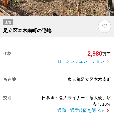
土地
♡
足立区本木南町の宅地
2,980
価格
万円
ローンシミュレーション
所在地
東京都足立区本木南町
交通
日暮里・舎人ライナー「扇大橋」駅
徒歩18分
通勤・通学時間を調べる