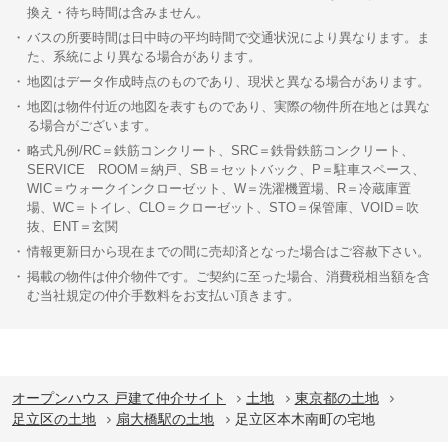
換え・待ち時間は含みません。
バスの所要時間は日中時の平均時間で交通状況により異なります。ま
た、系統により異なる場合があります。
地図はデータ作成時点のものであり、現状と異なる場合があります。
地図は物件付近の地図を表すものであり、実際の物件所在地とは異な
る場合がございます。
略式凡例/RC＝鉄筋コンクリート、SRC＝鉄骨鉄筋コンクリート、
SERVICE ROOM＝納戸、SB＝セットバック、P＝駐車スペース、
WIC＝ウォークインクローゼット、W＝洗濯機置場、R＝冷蔵庫置
場、WC＝トイレ、CLO＝クローゼット、STO＝保管庫、VOID＝吹
抜、ENT＝玄関
情報更新日から現在までの間に売却済となった場合はご容赦下さい。
掲載の物件は仲介物件です。ご契約に至った場合、消費税相当額を含
む当社規定の仲介手数料をお支払い頂きます。
オープンハウス 戸建て仲介サイト
土地
東京都の土地
足立区の土地
扇大橋駅の土地
足立区本木南町の宅地