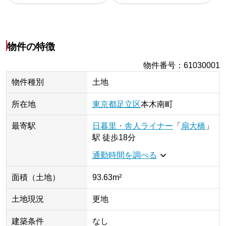
物件の特徴
物件番号
：
61030001
物件種別
土地
所在地
東京都
足立区
本木南町
最寄駅
日暮里・舎人ライナー
「
扇大橋
」
駅
徒歩18分
通勤時間を調べる
面積（土地）
93.63m²
土地現況
更地
建築条件
なし