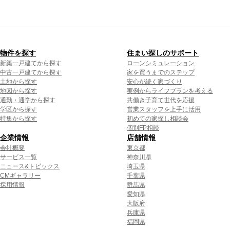
物件を探す
住まい探しのサポート
新築一戸建てから探す
ローンシミュレーション
中古一戸建てから探す
家を買うまでのステップ
土地から探す
安心が続く家づくり
地図から探す
実例からライフプランを考える
通勤・通学から探す
共働き子育て世代を応援
学区から探す
営業スタッフを上手に活用
特集から探す
初めての家探し相談会
個別FP相談
企業情報
店舗情報
会社概要
東京都
サービス一覧
神奈川県
ニュース&トピックス
埼玉県
CMギャラリー
千葉県
採用情報
群馬県
愛知県
大阪府
兵庫県
福岡県