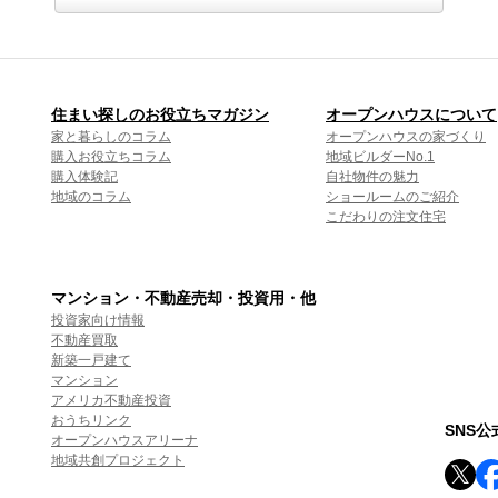
住まい探しのお役立ちマガジン
オープンハウスについて
家と暮らしのコラム
オープンハウスの家づくり
購入お役立ちコラム
地域ビルダーNo.1
購入体験記
自社物件の魅力
地域のコラム
ショールームのご紹介
こだわりの注文住宅
マンション・不動産売却・投資用・他
投資家向け情報
不動産買取
新築一戸建て
マンション
アメリカ不動産投資
おうちリンク
SNS
オープンハウスアリーナ
地域共創プロジェクト