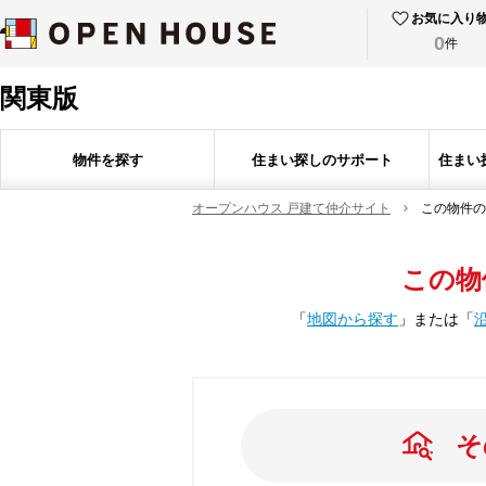
お気に入り
0
件
関東版
物件を探す
住まい探しのサポート
住まい
オープンハウス 戸建て仲介サイト
この物件の
この物
「
地図から探す
」
または
「
そ