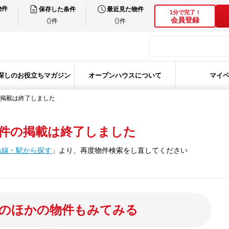
物件
保存した条件
最近見た物件
1分で完了！
0
0
会員登録
件
件
探しのお役立ちマガジン
オープンハウスについて
マイ
掲載は終了しました
件の掲載は終了しました
沿線・駅から探す
」
より、再度物件検索をし直してください
のほかの物件もみてみる