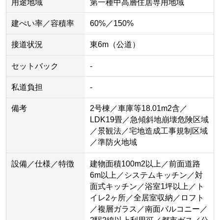
用途地域
第一種中高層住居専用地域
建ぺい率／容積率
60%／150%
接道状況
東6m（公道）
セットバック
-
私道負担
-
備考
2号棟／車庫等18.01m2含／
LDK19畳／急傾斜地崩壊危険区域
／景観法／宅地造成工事規制区域
／準防火地域
設備／仕様／特徴
建物面積100m2以上／前面道路
6m以上／システムキッチン／対
面式キッチン／浴室1坪以上／ト
イレ2ヶ所／全居室収納／ロフト
／複層ガラス／南面バルコニー／