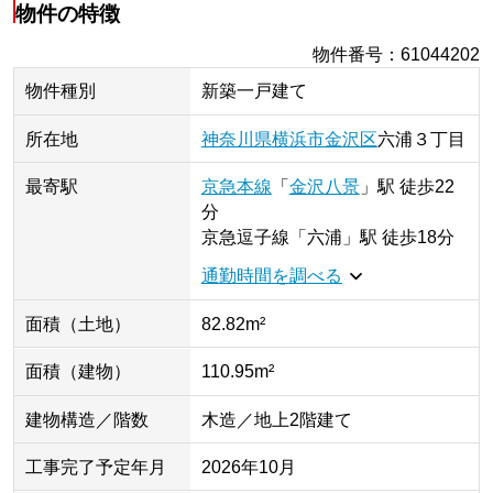
物件の特徴
物件番号
：
61044202
物件種別
新築一戸建て
所在地
神奈川県
横浜市金沢区
六浦
３丁目
最寄駅
京急本線
「
金沢八景
」
駅
徒歩22
分
京急逗子線
「
六浦
」
駅
徒歩18分
通勤時間を調べる
面積（土地）
82.82m²
面積（建物）
110.95m²
建物構造／階数
木造／地上2階建て
工事完了予定年月
2026年10月