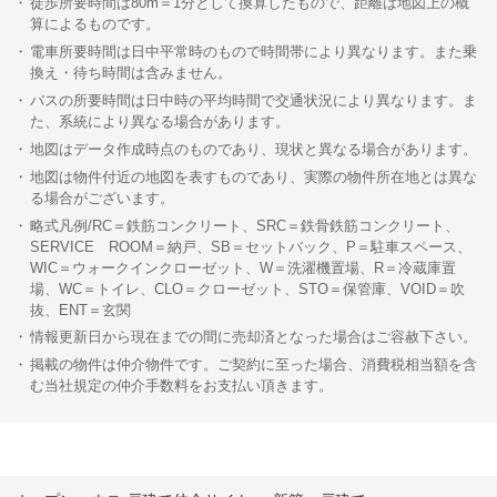
徒歩所要時間は80m＝1分として換算したもので、距離は地図上の概
算によるものです。
電車所要時間は日中平常時のもので時間帯により異なります。また乗
換え・待ち時間は含みません。
バスの所要時間は日中時の平均時間で交通状況により異なります。ま
た、系統により異なる場合があります。
地図はデータ作成時点のものであり、現状と異なる場合があります。
地図は物件付近の地図を表すものであり、実際の物件所在地とは異な
る場合がございます。
略式凡例/RC＝鉄筋コンクリート、SRC＝鉄骨鉄筋コンクリート、
SERVICE ROOM＝納戸、SB＝セットバック、P＝駐車スペース、
WIC＝ウォークインクローゼット、W＝洗濯機置場、R＝冷蔵庫置
場、WC＝トイレ、CLO＝クローゼット、STO＝保管庫、VOID＝吹
抜、ENT＝玄関
情報更新日から現在までの間に売却済となった場合はご容赦下さい。
掲載の物件は仲介物件です。ご契約に至った場合、消費税相当額を含
む当社規定の仲介手数料をお支払い頂きます。