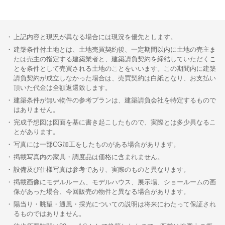
上記内容と現況が異なる場合には現況を優先とします。
建築条件付土地とは、土地売買契約後、一定期間以内に土地の売主ま
たは売主の指定する建築業者と、建築請負契約を締結していただくこ
とを条件として売買される土地のことをいいます。この期間内に建築
請負契約が成立しなかった場合は、売買契約は白紙となり、お支払い
頂いた代金は全額返還致します。
建築条件が無い物件の参考プランは、建築請負会社を特定するもので
はありません。
完成予想図は図面を基に書き起こしたもので、実際とは多少異なるこ
とがあります。
写真には一部CG加工をしたものがある場合があります。
掲載写真内の家具・調度品は価格に含まれません。
設備及び仕様写真は参考であり、実際のものと異なります。
掲載画像にモデルルーム、モデルハウス、展示場、ショールームの画
像があった場合、今回販売の物件と異なる場合があります。
陽当り・眺望・通風・採光についての説明は将来にわたって保証され
るものではありません。