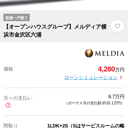
新築一戸建て
♡
【オープンハウスグループ】メルディア横
浜市金沢区六浦
4,280
価格
万円
ローンシミュレーション
9.7
万円
月々の支払い
（ボーナス月の支払額:約15.1
万円
）
間取り
1LDK+2S（Sはサービスルームの略