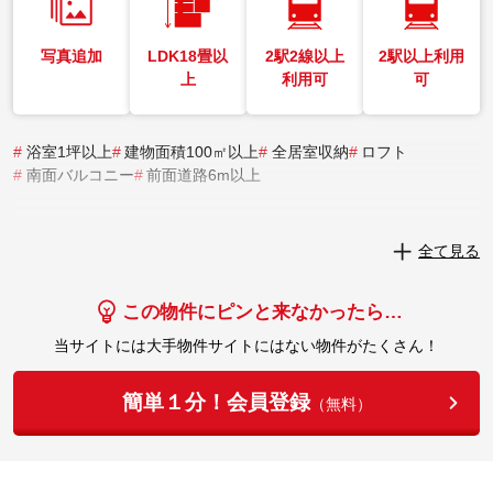
写真追加
LDK18畳以
2駅2線以上
2駅以上利用
上
利用可
可
#
浴室1坪以上
#
建物面積100㎡以上
#
全居室収納
#
ロフト
#
南面バルコニー
#
前面道路6m以上
実際にこの物件を見学してみませんか？
全て見る
実際に見学してみる
この物件にピンと来なかったら…
当サイトには大手物件サイトにはない物件がたくさん！
簡単１分！会員登録
（無料）