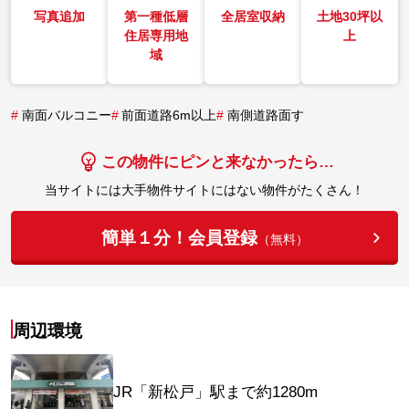
写真追加
第一種低層
全居室収納
土地30坪以
住居専用地
上
域
#
南面バルコニー
#
前面道路6m以上
#
南側道路面す
この物件にピンと来なかったら…
当サイトには大手物件サイトにはない物件がたくさん！
簡単１分！会員登録
（無料）
周辺環境
JR「新松戸」駅まで約1280m