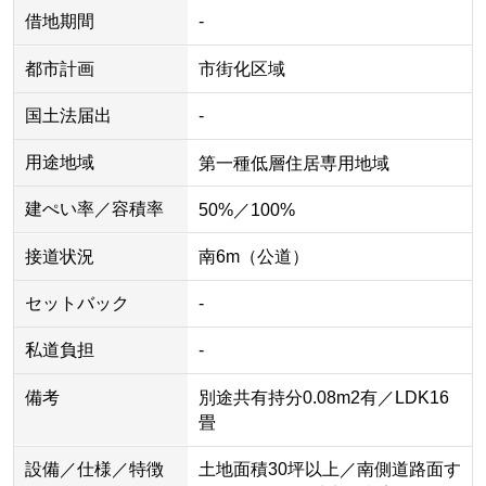
借地期間
-
都市計画
市街化区域
国土法届出
-
用途地域
第一種低層住居専用地域
建ぺい率／容積率
50%／100%
接道状況
南6m（公道）
セットバック
-
私道負担
-
備考
別途共有持分0.08m2有／LDK16
畳
設備／仕様／特徴
土地面積30坪以上／南側道路面す