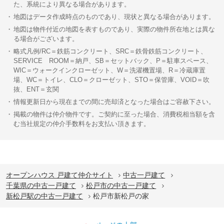
た、系統により異なる場合があります。
地図はデータ作成時点のものであり、現状と異なる場合があります。
地図は物件付近の地図を表すものであり、実際の物件所在地とは異な
る場合がございます。
略式凡例/RC＝鉄筋コンクリート、SRC＝鉄骨鉄筋コンクリート、
SERVICE ROOM＝納戸、SB＝セットバック、P＝駐車スペース、
WIC＝ウォークインクローゼット、W＝洗濯機置場、R＝冷蔵庫置
場、WC＝トイレ、CLO＝クローゼット、STO＝保管庫、VOID＝吹
抜、ENT＝玄関
情報更新日から現在までの間に売却済となった場合はご容赦下さい。
掲載の物件は仲介物件です。ご契約に至った場合、消費税相当額を含
む当社規定の仲介手数料をお支払い頂きます。
オープンハウス 戸建て仲介サイト
中古一戸建て
千葉県の中古一戸建て
松戸市の中古一戸建て
新松戸駅の中古一戸建て
松戸市新松戸の家