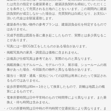
たは売主の指定する建築業者と、建築請負契約を締結していただくこ
とを条件として売買される土地のことをいいます。この期間内に建築
請負契約が成立しなかった場合は、売買契約は白紙となり、お支払い
頂いた代金は全額返還致します。
建築条件が無い物件の参考プランは、建築請負会社を特定するもので
はありません。
完成予想図は図面を基に書き起こしたもので、実際とは多少異なるこ
とがあります。
写真には一部CG加工をしたものがある場合があります。
掲載写真内の家具・調度品は価格に含まれません。
設備及び仕様写真は参考であり、実際のものと異なります。
掲載画像にモデルルーム、モデルハウス、展示場、ショールームの画
像があった場合、今回販売の物件と異なる場合があります。
陽当り・眺望・通風・採光についての説明は将来にわたって保証され
るものではありません。
徒歩所要時間は80m＝1分として換算したもので、距離は地図上の概
算によるものです。
電車所要時間は日中平常時のもので時間帯により異なります。また乗
換え・待ち時間は含みません。
バスの所要時間は日中時の平均時間で交通状況により異なります。ま