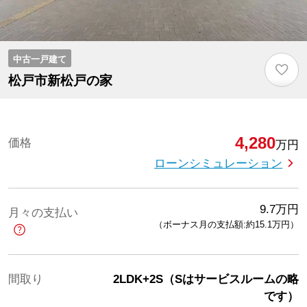
中古一戸建て
♡
松戸市新松戸の家
4,280
価格
万円
ローンシミュレーション
9.7
万円
月々の支払い
（ボーナス月の支払額:約15.1
万円
）
間取り
2LDK+2S（Sはサービスルームの略
です）