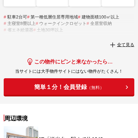
#
駐車2台可
#
第一種低層住居専用地域
#
建物面積100㎡以上
#
主寝室8畳以上
#
ウォークインクロゼット
#
全居室収納
#
省エネ給湯器
#
土地30坪以上
実際にこの物件を見学してみませんか？
全て見る
実際に見学してみる
この物件にピンと来なかったら…
当サイトには大手物件サイトにはない物件がたくさん！
簡単１分！会員登録
（無料）
周辺環境