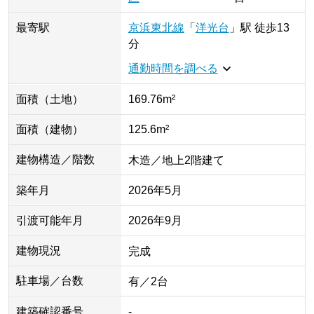
最寄駅
京浜東北線
「
洋光台
」
駅
徒歩13
分
通勤時間を調べる
面積（土地）
169.76m²
面積（建物）
125.6m²
建物構造／階数
木造／地上2階建て
築年月
2026年5月
引渡可能年月
2026年9月
建物現況
完成
駐車場／台数
有／2台
建築確認番号
-