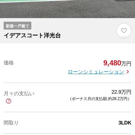
新築一戸建て
♡
イデアスコート洋光台
9,480
価格
万円
ローンシミュレーション
22.9
万円
月々の支払い
（ボーナス月の支払額:約28.2
万円
）
間取り
3LDK