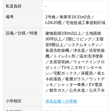
私道負担
-
備考
2号棟／車庫等19.31m2含／
LDK20畳／宅地造成工事規制区域
設備／仕様／特徴
建物面積100m2以上／土地面積
30坪以上／1階にリビング／主寝
室8畳以上／システムキッチン／
食器洗乾燥機／浄水器／浴室乾燥
機／トイレ2ヶ所／温水洗浄便座
／全居室収納／ウォークインクロ
ゼット／TVモニタ付インターホ
ン／宅配ボックス／床暖房／省エ
ネ給湯器／複層ガラス／ウッドデ
ッキ／シャッター車庫／EV電源
／都市ガス／公共水道／公共下水
小学校区
洋光台第一小学校