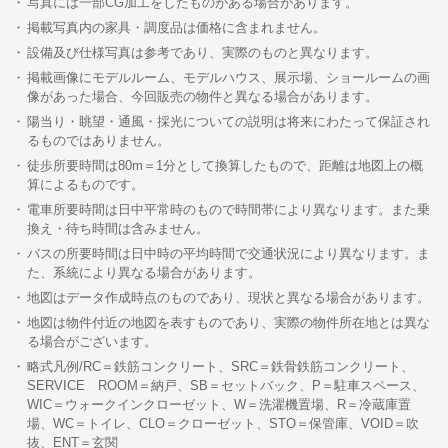
写真には一部CG加工をしたものがある場合があります。
掲載写真内の家具・調度品は価格に含まれません。
設備及び仕様写真は参考であり、実際のものと異なります。
掲載画像にモデルルーム、モデルハウス、展示場、ショールームの画
像があった場合、今回販売の物件と異なる場合があります。
陽当り・眺望・通風・採光についての説明は将来にわたって保証され
るものではありません。
徒歩所要時間は80m＝1分として換算したもので、距離は地図上の概
算によるものです。
電車所要時間は日中平常時のもので時間帯により異なります。また乗
換え・待ち時間は含みません。
バスの所要時間は日中時の平均時間で交通状況により異なります。ま
た、系統により異なる場合があります。
地図はデータ作成時点のものであり、現状と異なる場合があります。
地図は物件付近の地図を表すものであり、実際の物件所在地とは異な
る場合がございます。
略式凡例/RC＝鉄筋コンクリート、SRC＝鉄骨鉄筋コンクリート、
SERVICE ROOM＝納戸、SB＝セットバック、P＝駐車スペース、
WIC＝ウォークインクローゼット、W＝洗濯機置場、R＝冷蔵庫置
場、WC＝トイレ、CLO＝クローゼット、STO＝保管庫、VOID＝吹
抜、ENT＝玄関