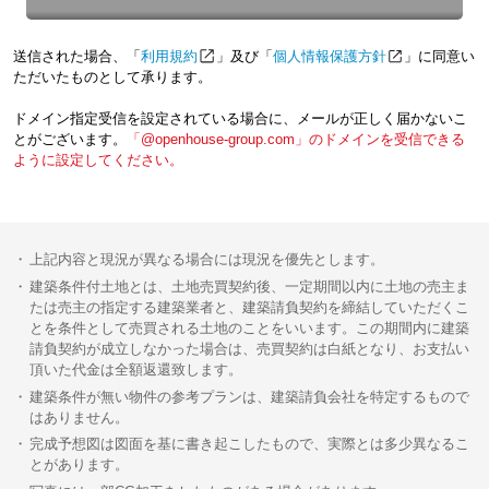
送信された場合、「
利用規約
」及び「
個人情報保護方針
」に同意い
ただいたものとして承ります。
ドメイン指定受信を設定されている場合に、メールが正しく届かないこ
とがございます。
「@openhouse-group.com」のドメインを受信できる
ように設定してください。
上記内容と現況が異なる場合には現況を優先とします。
建築条件付土地とは、土地売買契約後、一定期間以内に土地の売主ま
たは売主の指定する建築業者と、建築請負契約を締結していただくこ
とを条件として売買される土地のことをいいます。この期間内に建築
請負契約が成立しなかった場合は、売買契約は白紙となり、お支払い
頂いた代金は全額返還致します。
建築条件が無い物件の参考プランは、建築請負会社を特定するもので
はありません。
完成予想図は図面を基に書き起こしたもので、実際とは多少異なるこ
とがあります。