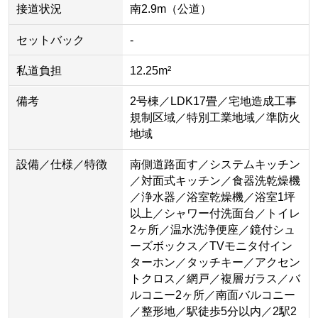
接道状況
南2.9m（公道）
セットバック
-
私道負担
12.25m²
備考
2号棟／LDK17畳／宅地造成工事
規制区域／特別工業地域／準防火
地域
設備／仕様／特徴
南側道路面す／システムキッチン
／対面式キッチン／食器洗乾燥機
／浄水器／浴室乾燥機／浴室1坪
以上／シャワー付洗面台／トイレ
2ヶ所／温水洗浄便座／鏡付シュ
ーズボックス／TVモニタ付イン
ターホン／タッチキー／アクセン
トクロス／網戸／複層ガラス／バ
ルコニー2ヶ所／南面バルコニー
／整形地／駅徒歩5分以内／2駅2