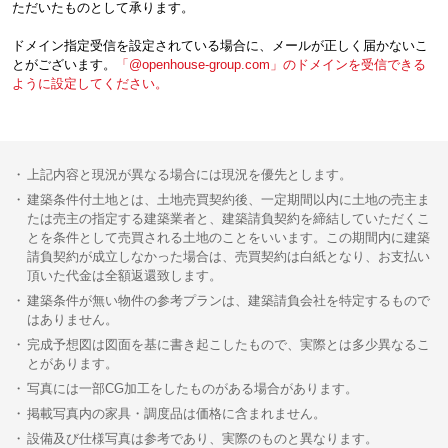
ただいたものとして承ります。
ドメイン指定受信を設定されている場合に、メールが正しく届かないこ
とがございます。
「@openhouse-group.com」のドメインを受信できる
ように設定してください。
上記内容と現況が異なる場合には現況を優先とします。
建築条件付土地とは、土地売買契約後、一定期間以内に土地の売主ま
たは売主の指定する建築業者と、建築請負契約を締結していただくこ
とを条件として売買される土地のことをいいます。この期間内に建築
請負契約が成立しなかった場合は、売買契約は白紙となり、お支払い
頂いた代金は全額返還致します。
建築条件が無い物件の参考プランは、建築請負会社を特定するもので
はありません。
完成予想図は図面を基に書き起こしたもので、実際とは多少異なるこ
とがあります。
写真には一部CG加工をしたものがある場合があります。
掲載写真内の家具・調度品は価格に含まれません。
設備及び仕様写真は参考であり、実際のものと異なります。