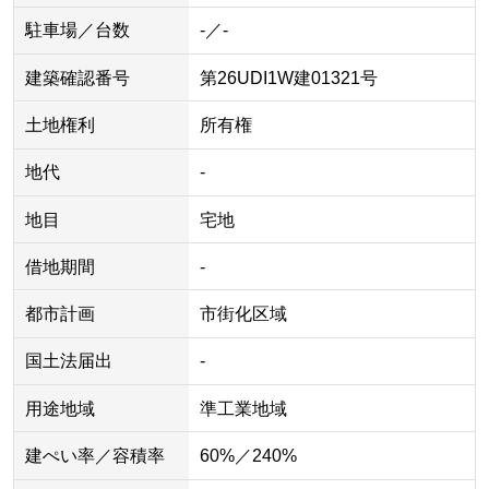
駐車場／台数
-／-
建築確認番号
第26UDI1W建01321号
土地権利
所有権
地代
-
地目
宅地
借地期間
-
都市計画
市街化区域
国土法届出
-
用途地域
準工業地域
建ぺい率／容積率
60%／240%