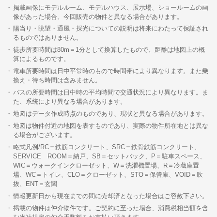
掲載画像にモデルルーム、モデルハウス、展示場、ショールームの画
像があった場合、今回販売の物件と異なる場合があります。
陽当り・眺望・通風・採光についての説明は将来にわたって保証され
るものではありません。
徒歩所要時間は80m＝1分として換算したもので、距離は地図上の概
算によるものです。
電車所要時間は日中平常時のもので時間帯により異なります。また乗
換え・待ち時間は含みません。
バスの所要時間は日中時の平均時間で交通状況により異なります。ま
た、系統により異なる場合があります。
地図はデータ作成時点のものであり、現状と異なる場合があります。
地図は物件付近の地図を表すものであり、実際の物件所在地とは異な
る場合がございます。
略式凡例/RC＝鉄筋コンクリート、SRC＝鉄骨鉄筋コンクリート、
SERVICE ROOM＝納戸、SB＝セットバック、P＝駐車スペース、
WIC＝ウォークインクローゼット、W＝洗濯機置場、R＝冷蔵庫置
場、WC＝トイレ、CLO＝クローゼット、STO＝保管庫、VOID＝吹
抜、ENT＝玄関
情報更新日から現在までの間に売却済となった場合はご容赦下さい。
掲載の物件は仲介物件です。ご契約に至った場合、消費税相当額を含