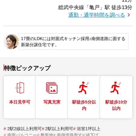
総武中央線「亀戸」駅
徒歩13分
通勤・通学時間を調べる
17畳のLDKには対面式キッチン採用♪南側道路に面する
新築分譲住宅です。
特徴ピックアップ
本日見学可
写真充実
駅徒歩5分以
駅徒歩10分
内
以内
#
2駅2線以上利用可
#
2駅以上利用可
#
浴室1坪以上
#
南面バルコニー
#
整形地
#
南側道路面す
#
値下げ