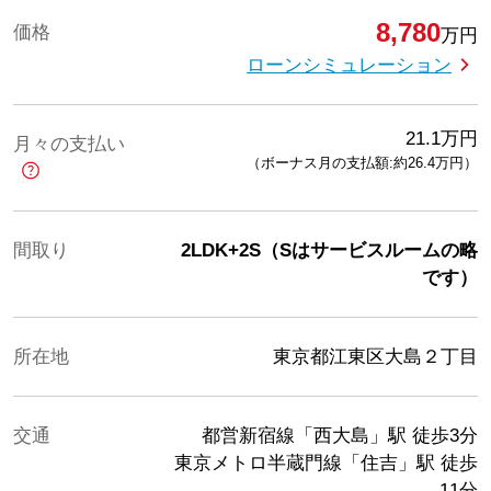
8,780
価格
万円
ローンシミュレーション
21.1
万円
月々の支払い
（ボーナス月の支払額:約26.4
万円
）
間取り
2LDK+2S（Sはサービスルームの略
です）
所在地
東京都江東区大島２丁目
交通
都営新宿線「西大島」駅
徒歩3分
東京メトロ半蔵門線「住吉」駅
徒歩
11分