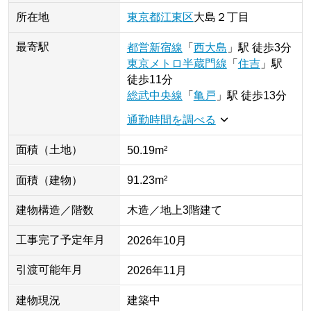
所在地
東京都
江東区
大島
２丁目
最寄駅
都営新宿線
「
西大島
」
駅
徒歩3分
東京メトロ半蔵門線
「
住吉
」
駅
徒歩11分
総武中央線
「
亀戸
」
駅
徒歩13分
通勤時間を調べる
面積（土地）
50.19m²
面積（建物）
91.23m²
建物構造／階数
木造／地上3階建て
工事完了予定年月
2026年10月
引渡可能年月
2026年11月
建物現況
建築中