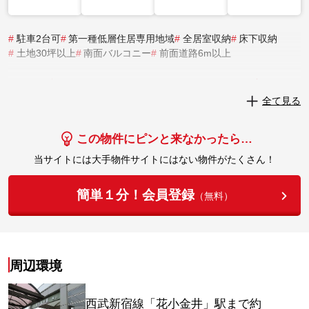
#
駐車2台可
#
第一種低層住居専用地域
#
全居室収納
#
床下収納
#
土地30坪以上
#
南面バルコニー
#
前面道路6m以上
実際にこの物件を見学してみませんか？
全て見る
実際に見学してみる
この物件にピンと来なかったら…
当サイトには大手物件サイトにはない物件がたくさん！
簡単１分！会員登録
（無料）
周辺環境
西武新宿線「花小金井」駅まで約