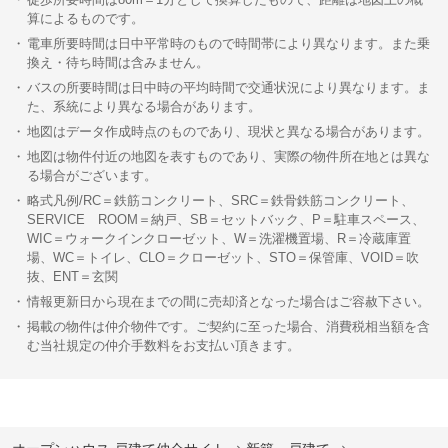
算によるものです。
電車所要時間は日中平常時のもので時間帯により異なります。また乗
換え・待ち時間は含みません。
バスの所要時間は日中時の平均時間で交通状況により異なります。ま
た、系統により異なる場合があります。
地図はデータ作成時点のものであり、現状と異なる場合があります。
地図は物件付近の地図を表すものであり、実際の物件所在地とは異な
る場合がございます。
略式凡例/RC＝鉄筋コンクリート、SRC＝鉄骨鉄筋コンクリート、
SERVICE ROOM＝納戸、SB＝セットバック、P＝駐車スペース、
WIC＝ウォークインクローゼット、W＝洗濯機置場、R＝冷蔵庫置
場、WC＝トイレ、CLO＝クローゼット、STO＝保管庫、VOID＝吹
抜、ENT＝玄関
情報更新日から現在までの間に売却済となった場合はご容赦下さい。
掲載の物件は仲介物件です。ご契約に至った場合、消費税相当額を含
む当社規定の仲介手数料をお支払い頂きます。