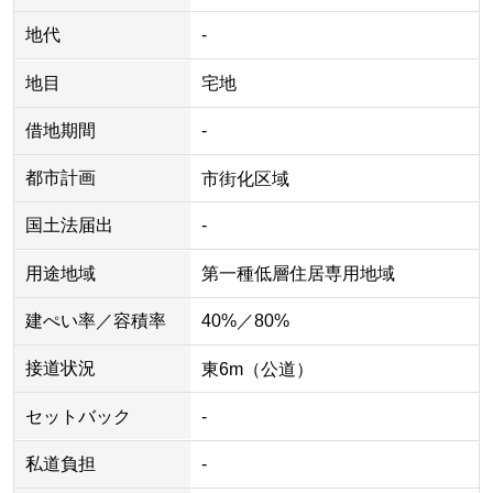
地代
-
地目
宅地
借地期間
-
都市計画
市街化区域
国土法届出
-
用途地域
第一種低層住居専用地域
建ぺい率／容積率
40%／80%
接道状況
東6m（公道）
セットバック
-
私道負担
-