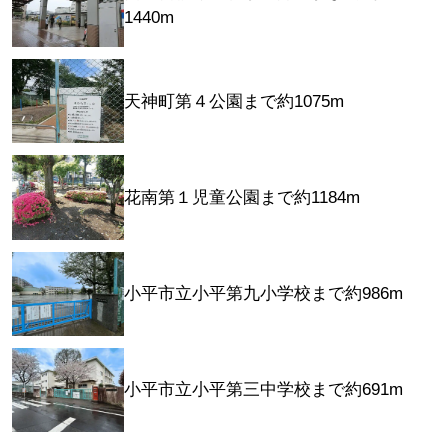
1440m
天神町第４公園まで約1075m
花南第１児童公園まで約1184m
小平市立小平第九小学校まで約986m
小平市立小平第三中学校まで約691m