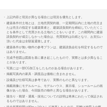
上記内容と現況が異なる場合には現況を優先とします。
建築条件付土地とは、土地売買契約後、一定期間以内に土地の売主ま
たは売主の指定する建築業者と、建築請負契約を締結していただくこ
とを条件として売買される土地のことをいいます。この期間内に建築
請負契約が成立しなかった場合は、売買契約は白紙となり、お支払い
頂いた代金は全額返還致します。
建築条件が無い物件の参考プランは、建築請負会社を特定するもので
はありません。
完成予想図は図面を基に書き起こしたもので、実際とは多少異なるこ
とがあります。
写真には一部CG加工をしたものがある場合があります。
掲載写真内の家具・調度品は価格に含まれません。
設備及び仕様写真は参考であり、実際のものと異なります。
掲載画像にモデルルーム、モデルハウス、展示場、ショールームの画
像があった場合、今回販売の物件と異なる場合があります。
陽当り・眺望・通風・採光についての説明は将来にわたって保証され
るものではありません。
徒歩所要時間は80m＝1分として換算したもので、距離は地図上の概