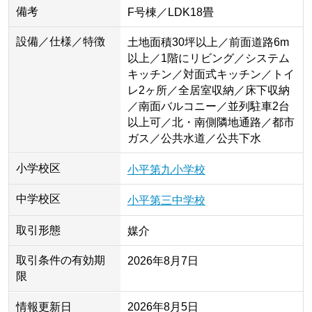
備考
F号棟／LDK18畳
設備／仕様／特徴
土地面積30坪以上／前面道路6m
以上／1階にリビング／システム
キッチン／対面式キッチン／トイ
レ2ヶ所／全居室収納／床下収納
／南面バルコニー／並列駐車2台
以上可／北・南側隣地通路／都市
ガス／公共水道／公共下水
小学校区
小平第九小学校
中学校区
小平第三中学校
取引形態
媒介
取引条件の有効期
2026年8月7日
限
情報更新日
2026年8月5日