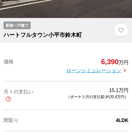
新築一戸建て
♡
ハートフルタウン小平市鈴木町
6,390
価格
万円
ローンシミュレーション
15.1
万円
月々の支払い
（ボーナス月の支払額:約20.4
万円
）
間取り
4LDK