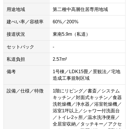
用途地域
第二種中高層住居専用地域
建ぺい率／容積率
60%／200%
接道状況
東南5.9m（私道）
セットバック
-
私道負担
2.57m²
備考
1号棟／LDK15畳／景観法／宅地
造成工事規制区域
設備／仕様／特徴
1階にリビング／書斎／システム
キッチン／対面式キッチン／食器
洗乾燥機／浄水器／浴室乾燥機／
浴室1坪以上／シャワー付洗面台
／トイレ2ヶ所／温水洗浄便座／
全居室収納／タッチキー／アクセ