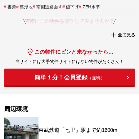
#
書斎
#
整形地
#
南側道路面す
#
値下げ
#
ZEH水準
実際にこの物件を見学してみませんか？
全て見る
実際に見学してみる
この物件にピンと来なかったら…
当サイトには大手物件サイトにはない物件がたくさん！
簡単１分！会員登録
（無料）
周辺環境
東武鉄道「七里」駅まで約1600m