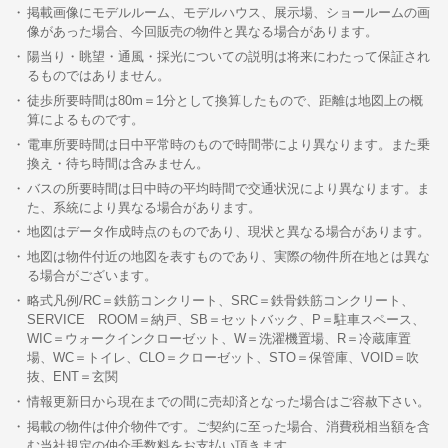
掲載画像にモデルルーム、モデルハウス、展示場、ショールームの画
像があった場合、今回販売の物件と異なる場合があります。
陽当り・眺望・通風・採光についての説明は将来にわたって保証され
るものではありません。
徒歩所要時間は80m＝1分として換算したもので、距離は地図上の概
算によるものです。
電車所要時間は日中平常時のもので時間帯により異なります。また乗
換え・待ち時間は含みません。
バスの所要時間は日中時の平均時間で交通状況により異なります。ま
た、系統により異なる場合があります。
地図はデータ作成時点のものであり、現状と異なる場合があります。
地図は物件付近の地図を表すものであり、実際の物件所在地とは異な
る場合がございます。
略式凡例/RC＝鉄筋コンクリート、SRC＝鉄骨鉄筋コンクリート、
SERVICE ROOM＝納戸、SB＝セットバック、P＝駐車スペース、
WIC＝ウォークインクローゼット、W＝洗濯機置場、R＝冷蔵庫置
場、WC＝トイレ、CLO＝クローゼット、STO＝保管庫、VOID＝吹
抜、ENT＝玄関
情報更新日から現在までの間に売却済となった場合はご容赦下さい。
掲載の物件は仲介物件です。ご契約に至った場合、消費税相当額を含
む当社規定の仲介手数料をお支払い頂きます。