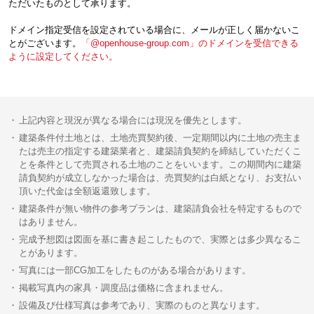
ただいたものとして承ります。
ドメイン指定受信を設定されている場合に、メールが正しく届かないこ
とがございます。
「@openhouse-group.com」のドメインを受信できる
ように設定してください。
上記内容と現況が異なる場合には現況を優先とします。
建築条件付土地とは、土地売買契約後、一定期間以内に土地の売主ま
たは売主の指定する建築業者と、建築請負契約を締結していただくこ
とを条件として売買される土地のことをいいます。この期間内に建築
請負契約が成立しなかった場合は、売買契約は白紙となり、お支払い
頂いた代金は全額返還致します。
建築条件が無い物件の参考プランは、建築請負会社を特定するもので
はありません。
完成予想図は図面を基に書き起こしたもので、実際とは多少異なるこ
とがあります。
写真には一部CG加工をしたものがある場合があります。
掲載写真内の家具・調度品は価格に含まれません。
設備及び仕様写真は参考であり、実際のものと異なります。