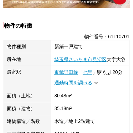
物件の特徴
物件番号
：
61110701
物件種別
新築一戸建て
所在地
埼玉県
さいたま市見沼区
大字大谷
最寄駅
東武野田線
「
七里
」
駅
徒歩20分
通勤時間を調べる
面積（土地）
80.48m²
面積（建物）
85.18m²
建物構造／階数
木造／地上2階建て