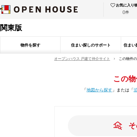
お気に入り
0
件
関東版
物件を探す
住まい探しのサポート
住まい
オープンハウス 戸建て仲介サイト
この物件の
この物
「
地図から探す
」
または
「
そ