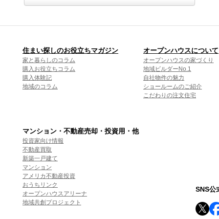
住まい探しのお役立ちマガジン
オープンハウスについて
家と暮らしのコラム
オープンハウスの家づくり
購入お役立ちコラム
地域ビルダーNo.1
購入体験記
自社物件の魅力
地域のコラム
ショールームのご紹介
こだわりの注文住宅
マンション・不動産売却・投資用・他
投資家向け情報
不動産買取
新築一戸建て
マンション
アメリカ不動産投資
おうちリンク
SNS
オープンハウスアリーナ
地域共創プロジェクト