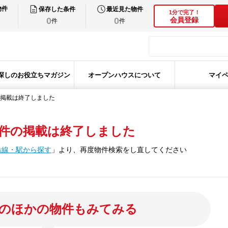
物件
保存した条件
最近見た物件
1分で完了！
0
0
会員登録
件
件
探しのお役立ちマガジン
オープンハウスについて
マイ
掲載は終了しました
件の掲載は終了しました
沿線・駅から探す
」
より、再度物件検索をし直してください
のほかの物件もみてみる