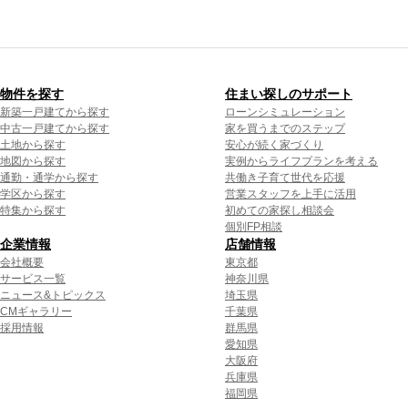
物件を探す
住まい探しのサポート
新築一戸建てから探す
ローンシミュレーション
中古一戸建てから探す
家を買うまでのステップ
土地から探す
安心が続く家づくり
地図から探す
実例からライフプランを考える
通勤・通学から探す
共働き子育て世代を応援
学区から探す
営業スタッフを上手に活用
特集から探す
初めての家探し相談会
個別FP相談
企業情報
店舗情報
会社概要
東京都
サービス一覧
神奈川県
ニュース&トピックス
埼玉県
CMギャラリー
千葉県
採用情報
群馬県
愛知県
大阪府
兵庫県
福岡県