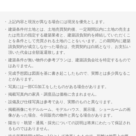
上記内容と現況が異なる場合には現況を優先とします。
建築条件付土地とは、土地売買契約後、一定期間以内に土地の売主ま
たは売主の指定する建築業者と、建築請負契約を締結していただくこ
とを条件として売買される土地のことをいいます。この期間内に建築
請負契約が成立しなかった場合は、売買契約は白紙となり、お支払い
頂いた代金は全額返還致します。
建築条件が無い物件の参考プランは、建築請負会社を特定するもので
はありません。
完成予想図は図面を基に書き起こしたもので、実際とは多少異なるこ
とがあります。
写真には一部CG加工をしたものがある場合があります。
掲載写真内の家具・調度品は価格に含まれません。
設備及び仕様写真は参考であり、実際のものと異なります。
掲載画像にモデルルーム、モデルハウス、展示場、ショールームの画
像があった場合、今回販売の物件と異なる場合があります。
陽当り・眺望・通風・採光についての説明は将来にわたって保証され
るものではありません。