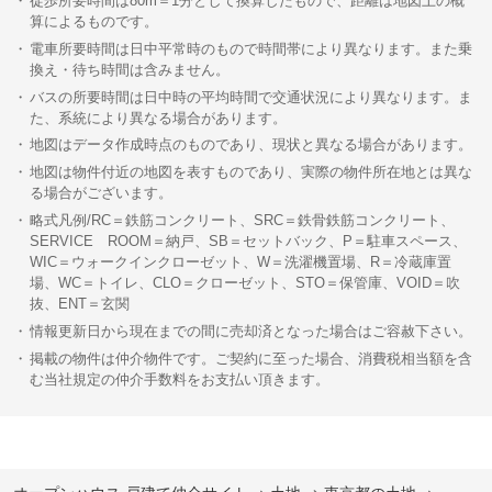
徒歩所要時間は80m＝1分として換算したもので、距離は地図上の概
算によるものです。
電車所要時間は日中平常時のもので時間帯により異なります。また乗
換え・待ち時間は含みません。
バスの所要時間は日中時の平均時間で交通状況により異なります。ま
た、系統により異なる場合があります。
地図はデータ作成時点のものであり、現状と異なる場合があります。
地図は物件付近の地図を表すものであり、実際の物件所在地とは異な
る場合がございます。
略式凡例/RC＝鉄筋コンクリート、SRC＝鉄骨鉄筋コンクリート、
SERVICE ROOM＝納戸、SB＝セットバック、P＝駐車スペース、
WIC＝ウォークインクローゼット、W＝洗濯機置場、R＝冷蔵庫置
場、WC＝トイレ、CLO＝クローゼット、STO＝保管庫、VOID＝吹
抜、ENT＝玄関
情報更新日から現在までの間に売却済となった場合はご容赦下さい。
掲載の物件は仲介物件です。ご契約に至った場合、消費税相当額を含
む当社規定の仲介手数料をお支払い頂きます。