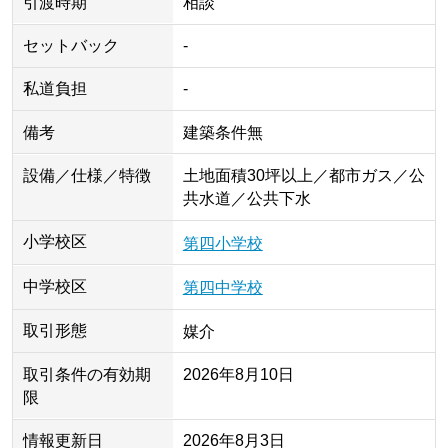
引渡時期
相談
セットバック
-
私道負担
-
備考
建築条件無
設備／仕様／特徴
土地面積30坪以上／都市ガス／公
共水道／公共下水
小学校区
第四小学校
中学校区
第四中学校
取引形態
媒介
取引条件の有効期
2026年8月10日
限
情報更新日
2026年8月3日