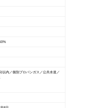
60%
5分以内／個別プロパンガス／公共水道／
水
8月8日