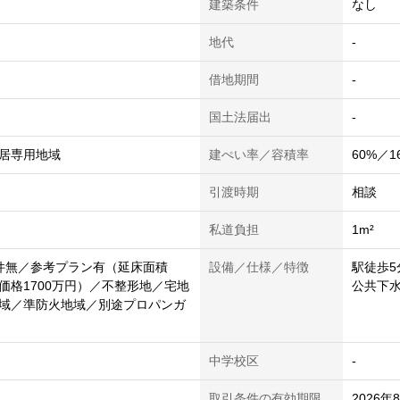
建築条件
なし
地代
-
借地期間
-
国土法届出
-
居専用地域
建ぺい率／容積率
60%／1
引渡時期
相談
私道負担
1m²
件無／参考プラン有（延床面積
設備／仕様／特徴
駅徒歩
建物価格1700万円）／不整形地／宅地
公共下
域／準防火地域／別途プロパンガ
中学校区
-
取引条件の有効期限
2026年