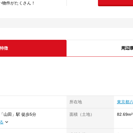
い物件がたくさん！
特徴
周辺
所在地
東京都
「
山田
」
駅
徒歩5分
面積（土地）
82.69m²
る