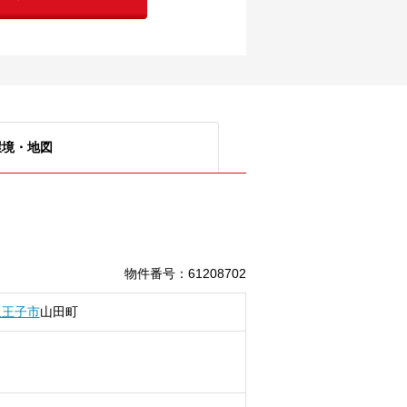
環境・地図
物件番号
：
61208702
八王子市
山田町