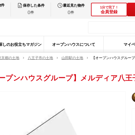
物件
保存した条件
最近見た物件
1分で完了！
0
0
会員登録
件
件
探しのお役立ちマガジン
オープンハウスについて
マイ
東京都の土地
八王子市の土地
山田駅の土地
【オープンハウスグループ
ープンハウスグループ】メルディア八王