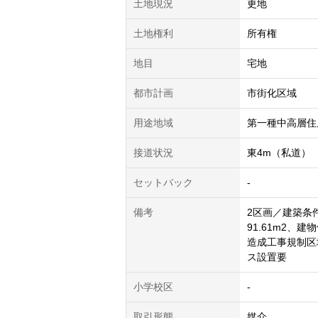
土地現況
更地
土地権利
所有権
地目
宅地
都市計画
市街化区域
用途地域
第一種中高層住
接道状況
東4m（私道）
セットバック
-
備考
2区画／建築条
91.61m2、
造成工事規制区
ス設置要
小学校区
-
取引形態
媒介