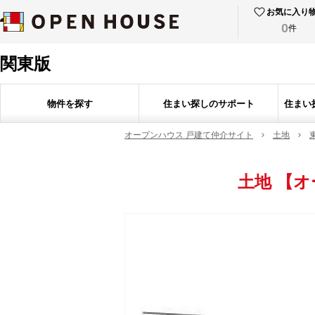
お気に入り
0
件
関東版
物件を探す
住まい探しのサポート
住まい
オープンハウス 戸建て仲介サイト
土地
土地
【オ