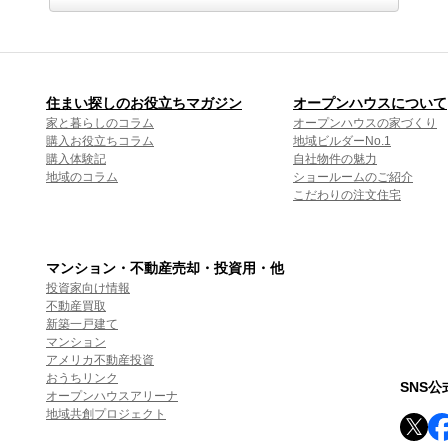
住まい探しのお役立ちマガジン
オープンハウスについて
家と暮らしのコラム
オープンハウスの家づくり
購入お役立ちコラム
地域ビルダーNo.1
購入体験記
自社物件の魅力
地域のコラム
ショールームのご紹介
こだわりの注文住宅
マンション・不動産売却・投資用・他
投資家向け情報
不動産買取
新築一戸建て
マンション
アメリカ不動産投資
おうちリンク
SNS
オープンハウスアリーナ
地域共創プロジェクト