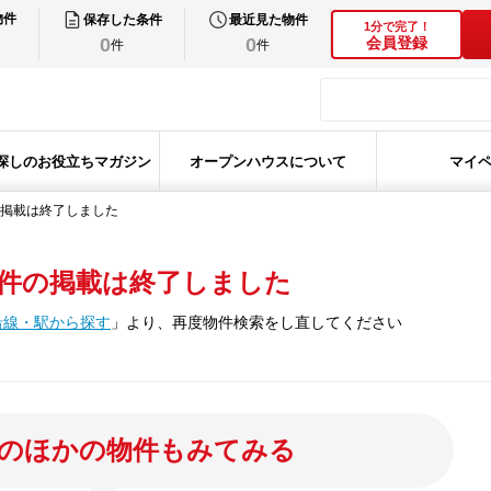
物件
保存した条件
最近見た物件
1分で完了！
0
0
会員登録
件
件
探しのお役立ちマガジン
オープンハウスについて
マイ
掲載は終了しました
件の掲載は終了しました
沿線・駅から探す
」
より、再度物件検索をし直してください
のほかの物件もみてみる