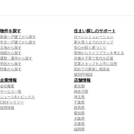
物件を探す
住まい探しのサポート
新築一戸建てから探す
ローンシミュレーション
中古一戸建てから探す
家を買うまでのステップ
土地から探す
安心が続く家づくり
地図から探す
実例からライフプランを考える
通勤・通学から探す
共働き子育て世代を応援
学区から探す
営業スタッフを上手に活用
特集から探す
初めての家探し相談会
個別FP相談
企業情報
店舗情報
会社概要
東京都
サービス一覧
神奈川県
ニュース&トピックス
埼玉県
CMギャラリー
千葉県
採用情報
群馬県
愛知県
大阪府
兵庫県
福岡県