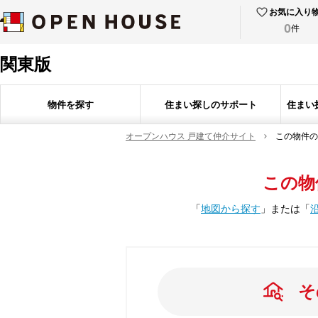
お気に入り
0
件
関東版
物件を探す
住まい探しのサポート
住まい
オープンハウス 戸建て仲介サイト
この物件の
この物
「
地図から探す
」
または
「
そ