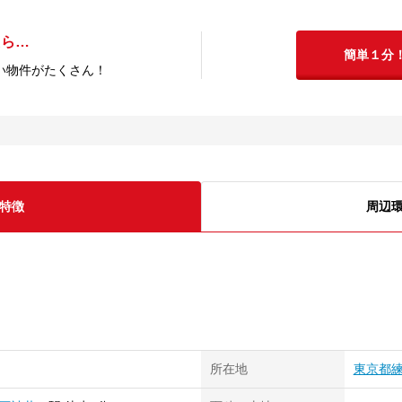
たら…
簡単１分
い物件がたくさん！
特徴
周辺
所在地
東京都