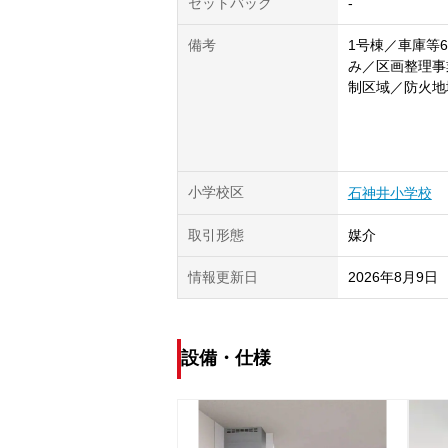
セットバック
-
備考
1号棟／車庫等6
み／区画整理事
制区域／防火地
小学校区
石神井小学校
取引形態
媒介
情報更新日
2026年8月9日
設備・仕様