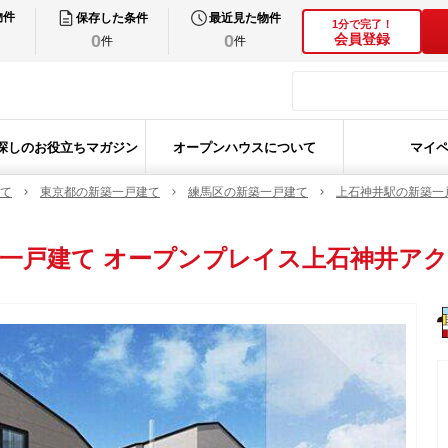
物件
保存した条件
最近見た物件
1分で完了！
0
0
会員登録
件
件
探しのお役立ちマガジン
オープンハウスについて
マイ
て
東京都の新築一戸建て
練馬区の新築一戸建て
上石神井駅の新築一
一戸建て
オープンプレイス上石神井ア