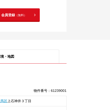
！会員登録
（無料）
環境・地図
物件番号
：
61239001
練馬区
上石神井
３丁目