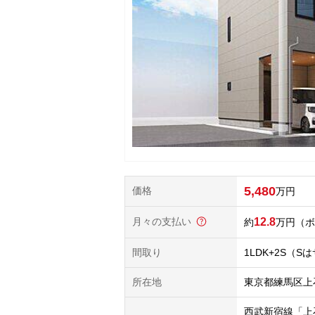
5,480
価格
万円
月々の支払い
12.8
万円
（ボ
間取り
1LDK+2S（
所在地
東京都練馬区上
西武新宿線「上