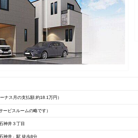
ーナス月の支払額:約18.1
万円
）
Sはサービスルームの略です）
石神井３丁目
石神井」駅
徒歩8分