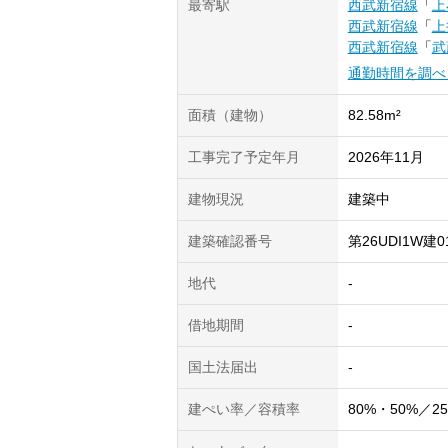
最寄駅
西武新宿線
「
上
西武新宿線
「
上
西武新宿線
「
武
通勤時間を調べ
面積（建物）
82.58m²
工事完了予定年月
2026年11月
建物現況
建築中
建築確認番号
第26UDI1W建0
地代
-
借地期間
-
国土法届出
-
建ぺい率／容積率
80%・50%／25