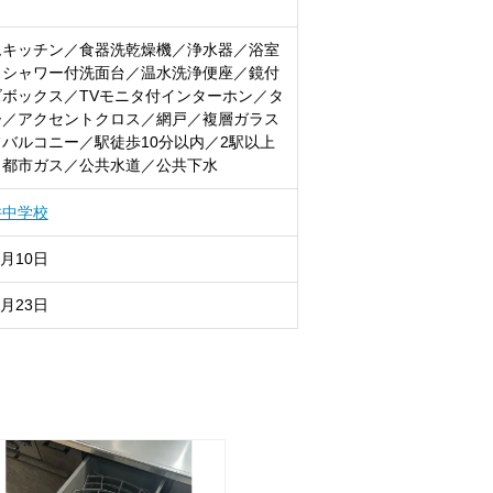
ムキッチン／食器洗乾燥機／浄水器／浴室
／シャワー付洗面台／温水洗浄便座／鏡付
ボックス／TVモニタ付インターホン／タ
ー／アクセントクロス／網戸／複層ガラス
バルコニー／駅徒歩10分以内／2駅以上
／都市ガス／公共水道／公共下水
井中学校
8月10日
8月23日