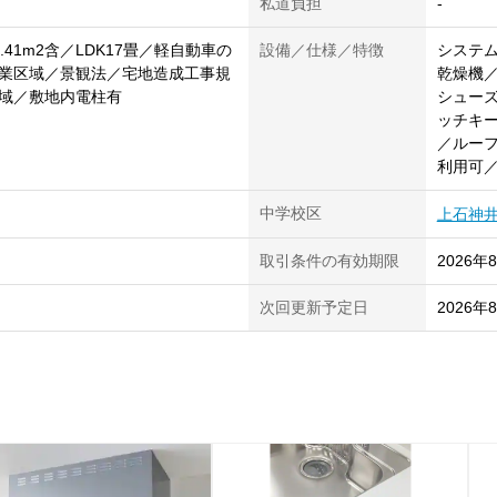
私道負担
-
.41m2含／LDK17畳／軽自動車の
設備／仕様／特徴
システ
業区域／景観法／宅地造成工事規
乾燥機
域／敷地内電柱有
シューズ
ッチキ
／ルーフ
利用可
中学校区
上石神
取引条件の有効期限
2026年
次回更新予定日
2026年