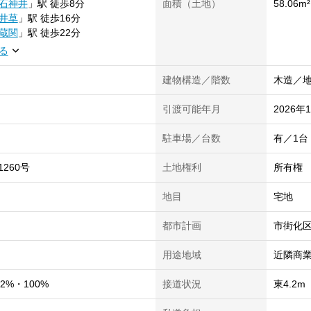
石神井
」
駅
徒歩8分
面積（土地）
58.06m²
井草
」
駅
徒歩16分
蔵関
」
駅
徒歩22分
る
建物構造／階数
木造／地
引渡可能年月
2026年
駐車場／台数
有／1台
1260号
土地権利
所有権
地目
宅地
都市計画
市街化
用途地域
近隣商
2%・100%
接道状況
東4.2