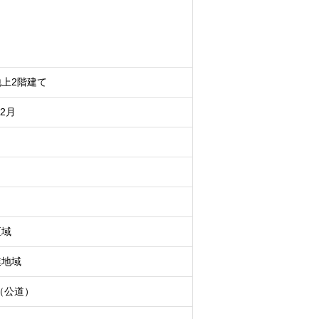
上2階建て
12月
区域
業地域
m（公道）