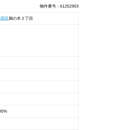
物件番号
：
61252903
大田区
鵜の木
２丁目
00%