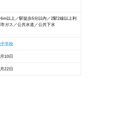
6m以上／駅徒歩5分以内／2駅2線以上利
都市ガス／公共水道／公共下水
七中学校
8月10日
8月22日