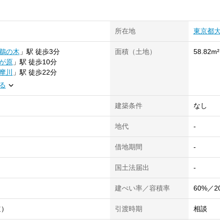
所在地
東京都
鵜の木
」
駅
徒歩3分
面積（土地）
58.82m²
が原
」
駅
徒歩10分
摩川
」
駅
徒歩22分
る
建築条件
なし
地代
-
借地期間
-
国土法届出
-
建ぺい率／容積率
60%／2
道）
引渡時期
相談