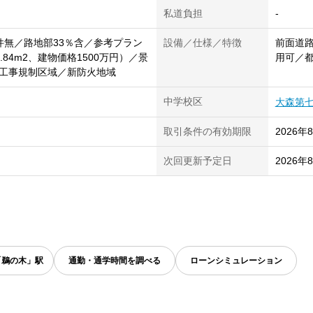
私道負担
-
件無／路地部33％含／参考プラン
設備／仕様／特徴
前面道路
.84m2、建物価格1500万円）／景
用可／
工事規制区域／新防火地域
中学校区
大森第
取引条件の有効期限
2026年
次回更新予定日
2026年
「鵜の木」駅
通勤・通学時間を調べる
ローンシミュレーション