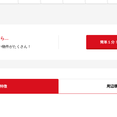
たら…
簡単１分
い物件がたくさん！
特徴
周辺