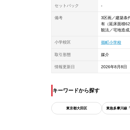
セットバック
-
備考
3区画／建築条
有（延床面積62
観法／宅地造成
小学校区
嶺町小学校
取引形態
媒介
情報更新日
2026年8月8日
キーワードから探す
東京都
大田区
東急多摩川線