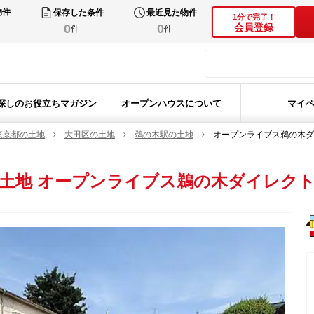
物件
保存した条件
最近見た物件
1分で完了！
0
0
会員登録
件
件
探しのお役立ちマガジン
オープンハウスについて
マイ
東京都の土地
大田区の土地
鵜の木駅の土地
オープンライブス鵜の木ダ
土地
オープンライブス鵜の木ダイレク