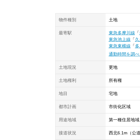
物件種別
土地
最寄駅
東急多摩川線
「
東急池上線
「
久
東急東横線
「
多
通勤時間を調べ
土地現況
更地
土地権利
所有権
地目
宅地
都市計画
市街化区域
用途地域
第一種住居地域
接道状況
西北6.1m（公