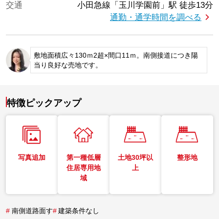
交通
小田急線「玉川学園前」駅
徒歩13分
通勤・通学時間を調べる
敷地面積広々130ｍ2超×間口11ｍ。南側接道につき陽
当り良好な売地です。
特徴ピックアップ
写真追加
第一種低層
土地30坪以
整形地
住居専用地
上
域
#
南側道路面す
#
建築条件なし