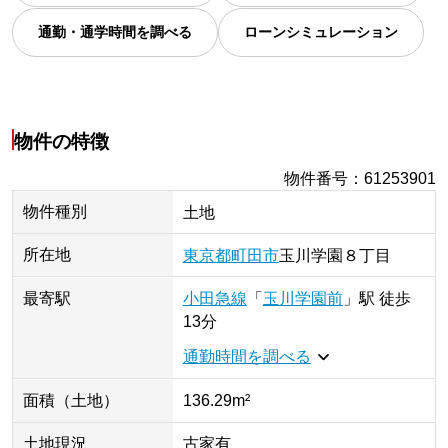
通勤・通学時間を調べる
ローンシミュレーション
物件の特徴
物件番号
：
61253901
物件種別
土地
所在地
東京都
町田市
玉川学園
８丁目
最寄駅
小田急線
「
玉川学園前
」
駅
徒歩
13分
通勤時間を調べる
面積（土地）
136.29m²
土地現況
古家有