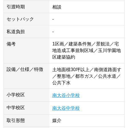
引渡時期
相談
セットバック
-
私道負担
-
備考
1区画／建築条件無／景観法／宅
地造成工事規制区域／玉川学園地
区建築協約
設備／仕様／特徴
土地面積30坪以上／南側道路面す
／整形地／都市ガス／公共水道／
公共下水
小学校区
南大谷小学校
中学校区
南大谷中学校
取引形態
媒介