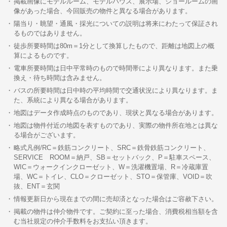
掲載画像にモデルルーム、モデルハウス、展示場、ショールームの画
像があった場合、今回販売の物件と異なる場合があります。
陽当り・眺望・通風・採光についての説明は将来にわたって保証され
るものではありません。
徒歩所要時間は80m＝1分として換算したもので、距離は地図上の概
算によるものです。
電車所要時間は日中平常時のもので時間帯により異なります。また乗
換え・待ち時間は含みません。
バスの所要時間は日中時の平均時間で交通状況により異なります。ま
た、系統により異なる場合があります。
地図はデータ作成時点のものであり、現状と異なる場合があります。
地図は物件付近の地図を表すものであり、実際の物件所在地とは異な
る場合がございます。
略式凡例/RC＝鉄筋コンクリート、SRC＝鉄骨鉄筋コンクリート、
SERVICE ROOM＝納戸、SB＝セットバック、P＝駐車スペース、
WIC＝ウォークインクローゼット、W＝洗濯機置場、R＝冷蔵庫置
場、WC＝トイレ、CLO＝クローゼット、STO＝保管庫、VOID＝吹
抜、ENT＝玄関
情報更新日から現在までの間に売却済となった場合はご容赦下さい。
掲載の物件は仲介物件です。ご契約に至った場合、消費税相当額を含
む当社規定の仲介手数料をお支払い頂きます。