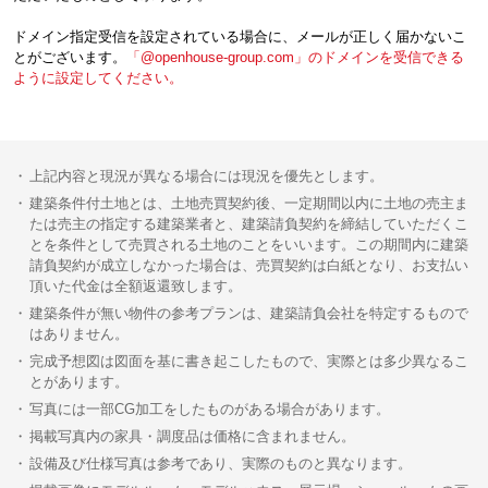
ドメイン指定受信を設定されている場合に、メールが正しく届かないこ
とがございます。
「@openhouse-group.com」のドメインを受信できる
ように設定してください。
上記内容と現況が異なる場合には現況を優先とします。
建築条件付土地とは、土地売買契約後、一定期間以内に土地の売主ま
たは売主の指定する建築業者と、建築請負契約を締結していただくこ
とを条件として売買される土地のことをいいます。この期間内に建築
請負契約が成立しなかった場合は、売買契約は白紙となり、お支払い
頂いた代金は全額返還致します。
建築条件が無い物件の参考プランは、建築請負会社を特定するもので
はありません。
完成予想図は図面を基に書き起こしたもので、実際とは多少異なるこ
とがあります。
写真には一部CG加工をしたものがある場合があります。
掲載写真内の家具・調度品は価格に含まれません。
設備及び仕様写真は参考であり、実際のものと異なります。