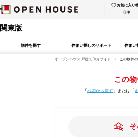
お気に入り
0
件
関東版
物件を探す
住まい探しのサポート
住まい
オープンハウス 戸建て仲介サイト
この物件の
この物
「
地図から探す
」
または
「
そ