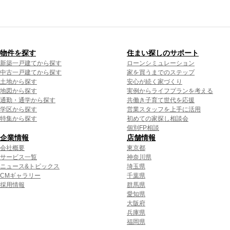
物件を探す
住まい探しのサポート
新築一戸建てから探す
ローンシミュレーション
中古一戸建てから探す
家を買うまでのステップ
土地から探す
安心が続く家づくり
地図から探す
実例からライフプランを考える
通勤・通学から探す
共働き子育て世代を応援
学区から探す
営業スタッフを上手に活用
特集から探す
初めての家探し相談会
個別FP相談
企業情報
店舗情報
会社概要
東京都
サービス一覧
神奈川県
ニュース&トピックス
埼玉県
CMギャラリー
千葉県
採用情報
群馬県
愛知県
大阪府
兵庫県
福岡県