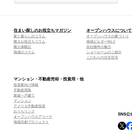
住まい探しのお役立ちマガジン
オープンハウスについて
家と暮らしのコラム
オープンハウスの家づくり
購入お役立ちコラム
地域ビルダーNo.1
購入体験記
自社物件の魅力
地域のコラム
ショールームのご紹介
こだわりの注文住宅
マンション・不動産売却・投資用・他
投資家向け情報
不動産買取
新築一戸建て
マンション
アメリカ不動産投資
おうちリンク
SNS
オープンハウスアリーナ
地域共創プロジェクト