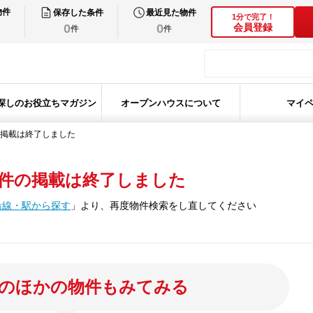
物件
保存した条件
最近見た物件
1分で完了！
0
0
会員登録
件
件
探しのお役立ちマガジン
オープンハウスについて
マイ
掲載は終了しました
件の掲載は終了しました
沿線・駅から探す
」
より、再度物件検索をし直してください
のほかの物件もみてみる