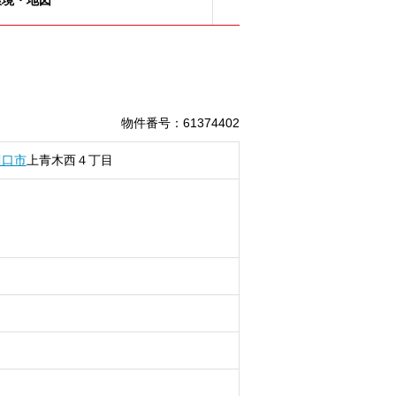
物件番号
：
61374402
川口市
上青木西
４丁目