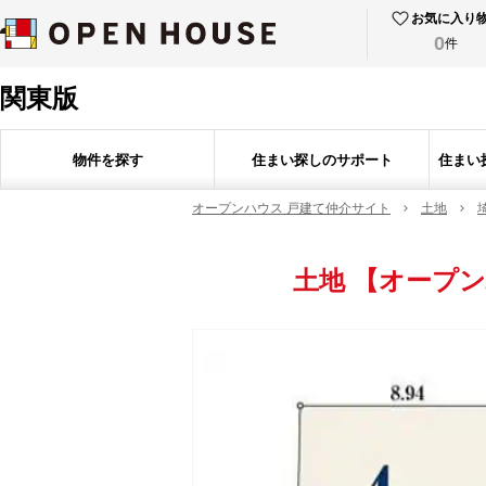
お気に入り
0
件
関東版
物件を探す
住まい探しのサポート
住まい
オープンハウス 戸建て仲介サイト
土地
土地
【オープン