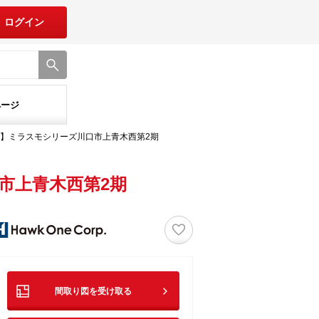
ログイン
ページ
】ミラスモシリーズ川口市上青木西第2期
市上青木西第2期
♡
間取り図を受け取る