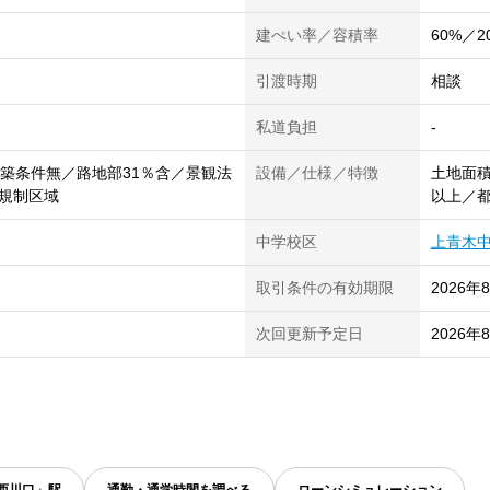
建ぺい率／容積率
60%／2
引渡時期
相談
私道負担
-
建築条件無／路地部31％含／景観法
設備／仕様／特徴
土地面積
規制区域
以上／
中学校区
上青木
取引条件の有効期限
2026年
次回更新予定日
2026年