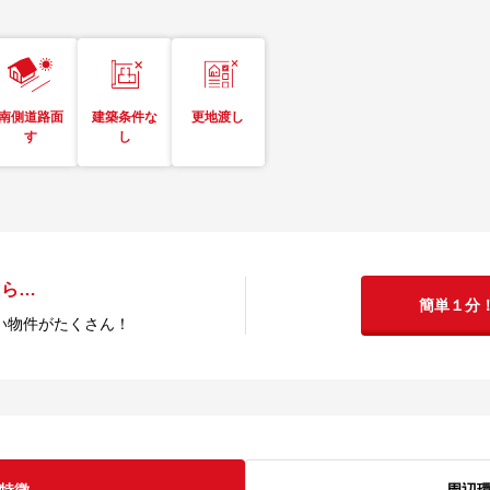
南側道路面
建築条件な
更地渡し
す
し
たら…
簡単１分
い物件がたくさん！
特徴
周辺