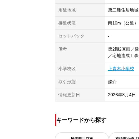
用途地域
第二種住居地域
接道状況
南10m（公道）
セットバック
-
備考
第2期2区画／
／宅地造成工事
小学校区
上青木小学校
取引形態
媒介
情報更新日
2026年8月4日
キーワードから探す