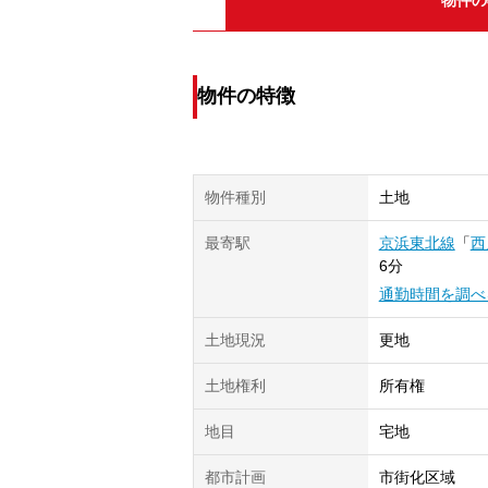
物件の特徴
物件種別
土地
最寄駅
京浜東北線
「
西
6分
通勤時間を調べ
土地現況
更地
土地権利
所有権
地目
宅地
都市計画
市街化区域