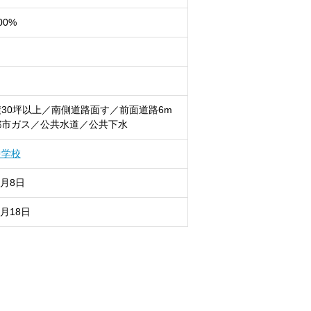
00%
30坪以上／南側道路面す／前面道路6m
都市ガス／公共水道／公共下水
中学校
8月8日
8月18日