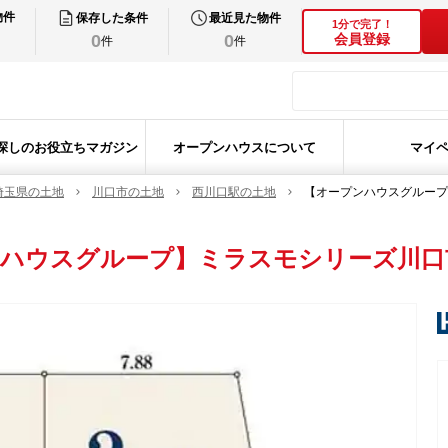
物件
保存した条件
最近見た物件
1分で完了！
0
0
会員登録
件
件
探しのお役立ちマガジン
オープンハウスについて
マイ
埼玉県の土地
川口市の土地
西川口駅の土地
【オープンハウスグループ
ハウスグループ】ミラスモシリーズ川口