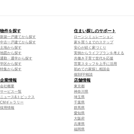
物件を探す
住まい探しのサポート
新築一戸建てから探す
ローンシミュレーション
中古一戸建てから探す
家を買うまでのステップ
土地から探す
安心が続く家づくり
地図から探す
実例からライフプランを考える
通勤・通学から探す
共働き子育て世代を応援
学区から探す
営業スタッフを上手に活用
特集から探す
初めての家探し相談会
個別FP相談
企業情報
店舗情報
会社概要
東京都
サービス一覧
神奈川県
ニュース&トピックス
埼玉県
CMギャラリー
千葉県
採用情報
群馬県
愛知県
大阪府
兵庫県
福岡県