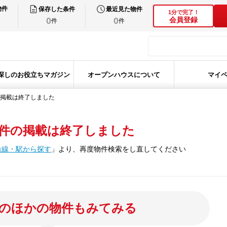
物件
保存した条件
最近見た物件
1分で完了！
0
0
会員登録
件
件
探しのお役立ちマガジン
オープンハウスについて
マイ
掲載は終了しました
件の掲載は終了しました
沿線・駅から探す
」
より、再度物件検索をし直してください
のほかの物件もみてみる