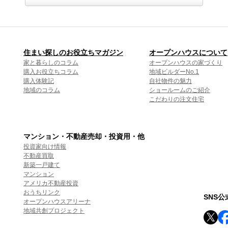
住まい探しのお役立ちマガジン
オープンハウスについて
家と暮らしのコラム
オープンハウスの家づくり
購入お役立ちコラム
地域ビルダーNo.1
購入体験記
自社物件の魅力
地域のコラム
ショールームのご紹介
こだわりの注文住宅
マンション・不動産売却・投資用・他
投資家向け情報
不動産買取
新築一戸建て
マンション
アメリカ不動産投資
おうちリンク
SNS
オープンハウスアリーナ
地域共創プロジェクト