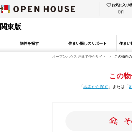
お気に入り
0
件
関東版
物件を探す
住まい探しのサポート
住まい
オープンハウス 戸建て仲介サイト
この物件の
この物
「
地図から探す
」
または
「
そ