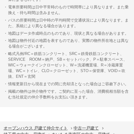
電車所要時間は日中平常時のもので時間帯により異なります。また乗
換え・待ち時間は含みません。
バスの所要時間は日中時の平均時間で交通状況により異なります。ま
た、系統により異なる場合があります。
地図はデータ作成時点のものであり、現状と異なる場合があります。
地図は物件付近の地図を表すものであり、実際の物件所在地とは異な
る場合がございます。
略式凡例/RC＝鉄筋コンクリート、SRC＝鉄骨鉄筋コンクリート、
SERVICE ROOM＝納戸、SB＝セットバック、P＝駐車スペース、
WIC＝ウォークインクローゼット、W＝洗濯機置場、R＝冷蔵庫置
場、WC＝トイレ、CLO＝クローゼット、STO＝保管庫、VOID＝吹
抜、ENT＝玄関
情報更新日から現在までの間に売却済となった場合はご容赦下さい。
掲載の物件は仲介物件です。ご契約に至った場合、消費税相当額を含
む当社規定の仲介手数料をお支払い頂きます。
オープンハウス 戸建て仲介サイト
中古一戸建て