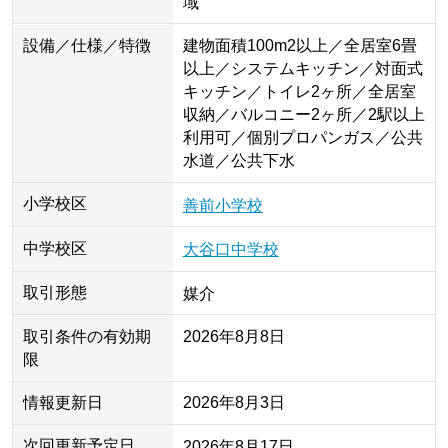
域
設備／仕様／特徴
建物面積100m2以上／全居室6畳
以上／システムキッチン／対面式
キッチン／トイレ2ヶ所／全居室
収納／バルコニー2ヶ所／2駅以上
利用可／個別プロパンガス／公共
水道／公共下水
小学校区
善前小学校
中学校区
大谷口中学校
取引形態
媒介
取引条件の有効期
2026年8月8日
限
情報更新日
2026年8月3日
次回更新予定日
2026年8月17日