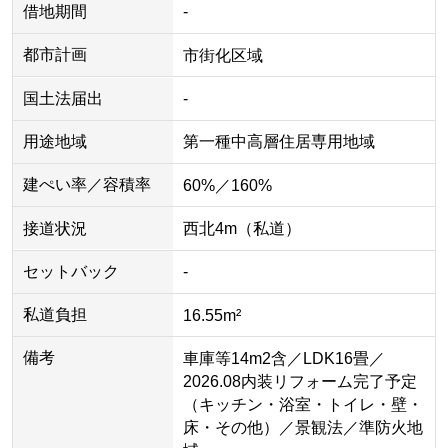
借地期間
-
都市計画
市街化区域
国土法届出
-
用途地域
第一種中高層住居専用地域
建ぺい率／容積率
60%／160%
接道状況
西北4m（私道）
セットバック
-
私道負担
16.55m²
備考
車庫等14m2含／LDK16畳／
2026.08内装リフォーム完了予定
（キッチン・浴室・トイレ・壁・
床・その他）／景観法／準防火地