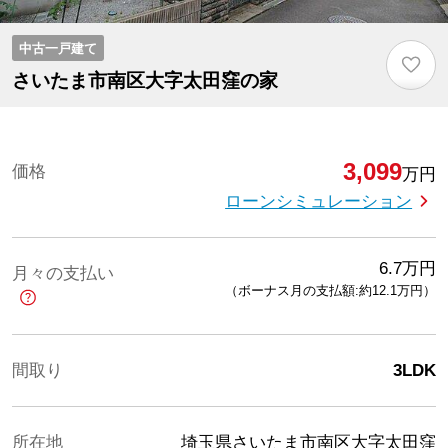
中古一戸建て
♡
さいたま市南区大字太田窪の家
3,099
価格
万円
ローンシミュレーション
6.7
万円
月々の支払い
（ボーナス月の支払額:約12.1
万円
）
間取り
3LDK
所在地
埼玉県さいたま市南区大字太田窪