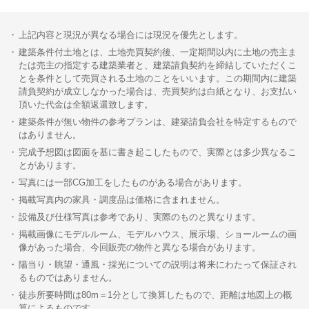
上記内容と現況が異なる場合には現況を優先とします。
建築条件付土地とは、土地売買契約後、一定期間以内に土地の売主ま
たは売主の指定する建築業者と、建築請負契約を締結していただくこ
とを条件として売買される土地のことをいいます。この期間内に建築
請負契約が成立しなかった場合は、売買契約は白紙となり、お支払い
頂いた代金は全額返還致します。
建築条件が無い物件の参考プランは、建築請負会社を特定するもので
はありません。
完成予想図は図面を基に書き起こしたもので、実際とは多少異なるこ
とがあります。
写真には一部CG加工をしたものがある場合があります。
掲載写真内の家具・調度品は価格に含まれません。
設備及び仕様写真は参考であり、実際のものと異なります。
掲載画像にモデルルーム、モデルハウス、展示場、ショールームの画
像があった場合、今回販売の物件と異なる場合があります。
陽当り・眺望・通風・採光についての説明は将来にわたって保証され
るものではありません。
徒歩所要時間は80m＝1分として換算したもので、距離は地図上の概
算によるものです。