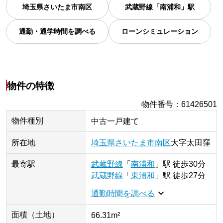
埼玉県
さいたま市南区
武蔵野線「南浦和」駅
通勤・通学時間を調べる
ローンシミュレーション
物件の特徴
物件番号
：
61426501
物件種別
中古一戸建て
所在地
埼玉県
さいたま市南区
大字太田窪
最寄駅
武蔵野線
「
南浦和
」
駅
徒歩30分
武蔵野線
「
東浦和
」
駅
徒歩27分
通勤時間を調べる
面積（土地）
66.31m²