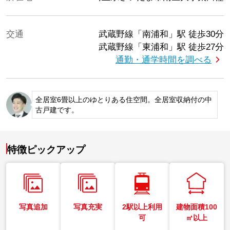
交通
武蔵野線「南浦和」駅
徒歩30分
武蔵野線「東浦和」駅
徒歩27分
通勤・通学時間を調べる
全居室6畳以上のゆとりある住空間。全居室収納付の中
古戸建です。
特徴ピックアップ
写真追加
写真充実
2駅以上利用
建物面積100
可
㎡以上