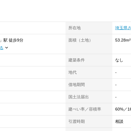
所在地
埼玉県
」
駅
徒歩9分
面積（土地）
53.28m²
る
建築条件
なし
地代
-
借地期間
-
国土法届出
-
建ぺい率／容積率
60%／1
引渡時期
相談