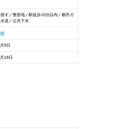
面す／整形地／駅徒歩10分以内／都市ガ
共水道／公共下水
学校
8月9日
8月18日