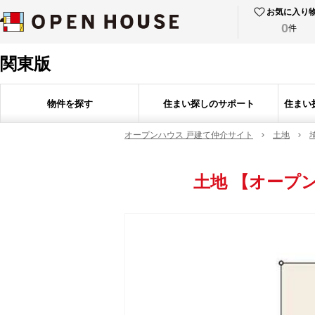
お気に入り
0
件
関東版
物件を探す
住まい探しのサポート
住まい
オープンハウス 戸建て仲介サイト
土地
土地
【オープ