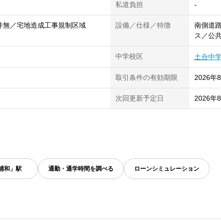
私道負担
-
件無／宅地造成工事規制区域
設備／仕様／特徴
南側道路
ス／公
中学校区
土合中
取引条件の有効期限
2026年
次回更新予定日
2026年
浦和」駅
通勤・通学時間を調べる
ローンシミュレーション