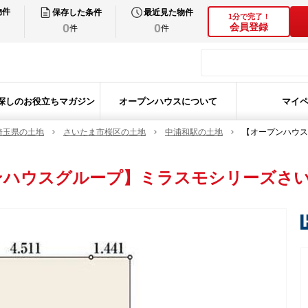
物件
保存した条件
最近見た物件
1分で完了！
0
0
会員登録
件
件
探しのお役立ちマガジン
オープンハウスについて
マイ
埼玉県の土地
さいたま市桜区の土地
中浦和駅の土地
【オープンハウス
ンハウスグループ】ミラスモシリーズさ