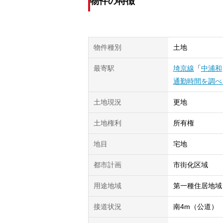
物件の特徴
物件種別
土地
最寄駅
埼京線
「
中浦和
通勤時間を調べ
土地現況
更地
土地権利
所有権
地目
宅地
都市計画
市街化区域
用途地域
第一種住居地域
接道状況
南4m（公道）