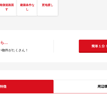
南側道路面
建築条件な
更地渡し
す
し
たら…
簡単１分
い物件がたくさん！
特徴
周辺