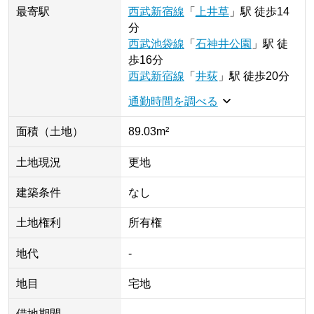
最寄駅
西武新宿線
「
上井草
」
駅
徒歩14
分
西武池袋線
「
石神井公園
」
駅
徒
歩16分
西武新宿線
「
井荻
」
駅
徒歩20分
通勤時間を調べる
面積（土地）
89.03m²
土地現況
更地
建築条件
なし
土地権利
所有権
地代
-
地目
宅地
借地期間
-