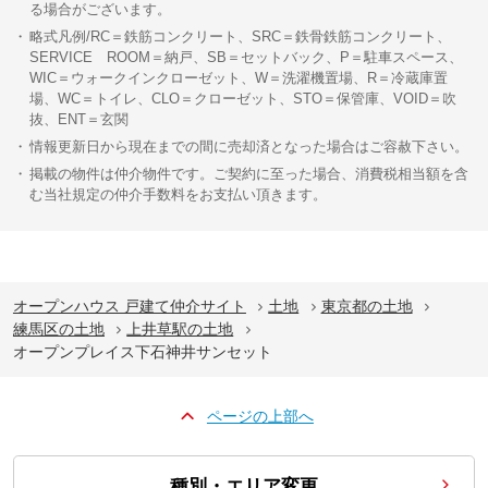
る場合がございます。
略式凡例/RC＝鉄筋コンクリート、SRC＝鉄骨鉄筋コンクリート、
SERVICE ROOM＝納戸、SB＝セットバック、P＝駐車スペース、
WIC＝ウォークインクローゼット、W＝洗濯機置場、R＝冷蔵庫置
場、WC＝トイレ、CLO＝クローゼット、STO＝保管庫、VOID＝吹
抜、ENT＝玄関
情報更新日から現在までの間に売却済となった場合はご容赦下さい。
掲載の物件は仲介物件です。ご契約に至った場合、消費税相当額を含
む当社規定の仲介手数料をお支払い頂きます。
オープンハウス 戸建て仲介サイト
土地
東京都の土地
練馬区の土地
上井草駅の土地
オープンプレイス下石神井サンセット
ページの上部へ
種別・エリア変更