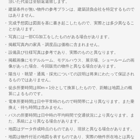
頂いた代金は全額返還致します。
建築条件が無い物件の参考プランは、建築請負会社を特定するもので
はありません。
完成予想図は図面を基に書き起こしたもので、実際とは多少異なるこ
とがあります。
写真には一部CG加工をしたものがある場合があります。
掲載写真内の家具・調度品は価格に含まれません。
設備及び仕様写真は参考であり、実際のものと異なります。
掲載画像にモデルルーム、モデルハウス、展示場、ショールームの画
像があった場合、今回販売の物件と異なる場合があります。
陽当り・眺望・通風・採光についての説明は将来にわたって保証され
るものではありません。
徒歩所要時間は80m＝1分として換算したもので、距離は地図上の概
算によるものです。
電車所要時間は日中平常時のもので時間帯により異なります。また乗
換え・待ち時間は含みません。
バスの所要時間は日中時の平均時間で交通状況により異なります。ま
た、系統により異なる場合があります。
地図はデータ作成時点のものであり、現状と異なる場合があります。
地図は物件付近の地図を表すものであり、実際の物件所在地とは異な