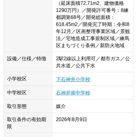
（延床面積72.71m2、建物価格
1290万円）／開発許可番号：8練
都調第68号／開発総面積：
618.45m2／開発完了時期：令和8
年12月／区画整理事業区域／景観
法／宅地造成工事規制区域／練馬
区まちづくり条例／新防火地域
設備／仕様／特徴
2駅2線以上利用可／都市ガス／公
共水道／公共下水
小学校区
下石神井小学校
中学校区
石神井南中学校
取引形態
媒介
取引条件の有効期
2026年8月9日
限