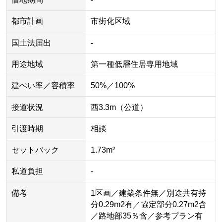
都市計画
市街化区域
国土法届出
-
用途地域
第一種低層住居専用地域
建ぺい率／容積率
50%／100%
接道状況
西3.3m（公道）
引渡時期
相談
セットバック
1.73m²
私道負担
-
備考
1区画／建築条件無／別途共有持
分0.29m2有／協定部分0.27m2含
／路地部35％含／参考プラン有