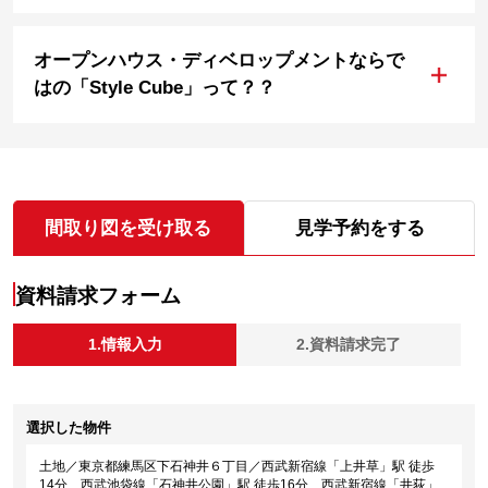
オープンハウス・ディベロップメントならで
+
はの「Style Cube」って？？
間取り図を受け取る
見学予約をする
資料請求フォーム
1.情報入力
2.資料請求完了
選択した物件
土地／東京都練馬区下石神井６丁目／西武新宿線「上井草」駅 徒歩
14分、西武池袋線「石神井公園」駅 徒歩16分、西武新宿線「井荻」