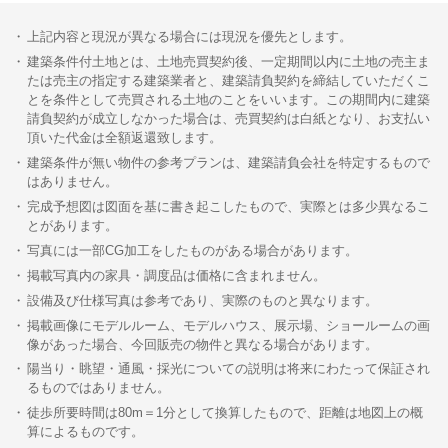
上記内容と現況が異なる場合には現況を優先とします。
建築条件付土地とは、土地売買契約後、一定期間以内に土地の売主ま
たは売主の指定する建築業者と、建築請負契約を締結していただくこ
とを条件として売買される土地のことをいいます。この期間内に建築
請負契約が成立しなかった場合は、売買契約は白紙となり、お支払い
頂いた代金は全額返還致します。
建築条件が無い物件の参考プランは、建築請負会社を特定するもので
はありません。
完成予想図は図面を基に書き起こしたもので、実際とは多少異なるこ
とがあります。
写真には一部CG加工をしたものがある場合があります。
掲載写真内の家具・調度品は価格に含まれません。
設備及び仕様写真は参考であり、実際のものと異なります。
掲載画像にモデルルーム、モデルハウス、展示場、ショールームの画
像があった場合、今回販売の物件と異なる場合があります。
陽当り・眺望・通風・採光についての説明は将来にわたって保証され
るものではありません。
徒歩所要時間は80m＝1分として換算したもので、距離は地図上の概
算によるものです。