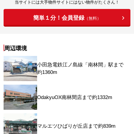
当サイトには大手物件サイトにはない物件がたくさん！
簡単１分！会員登録
（無料）
周辺環境
小田急電鉄江ノ島線「南林間」駅まで
約1360m
OdakyuOX南林間店まで約1332m
マルエツひばりが丘店まで約839m