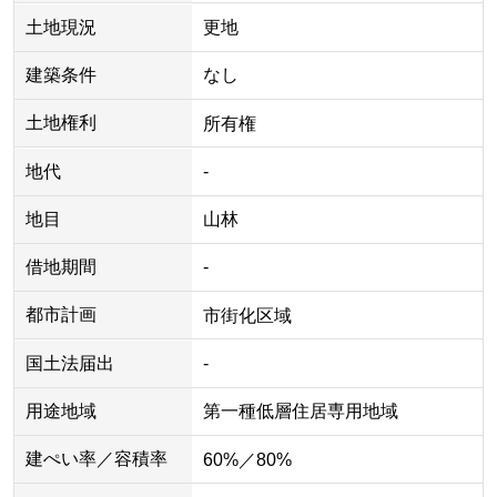
土地現況
更地
建築条件
なし
土地権利
所有権
地代
-
地目
山林
借地期間
-
都市計画
市街化区域
国土法届出
-
用途地域
第一種低層住居専用地域
建ぺい率／容積率
60%／80%