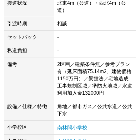
接道状況
北東4m（公道）・西北4m（公
道）
引渡時期
相談
セットバック
-
私道負担
-
備考
2区画／建築条件無／参考プラン
有（延床面積75.14m2、建物価格
1150万円）／景観法／宅地造成
工事規制区域／準防火地域／水道
利用加入金132000円
設備／仕様／特徴
角地／都市ガス／公共水道／公共
下水
小学校区
南林間小学校