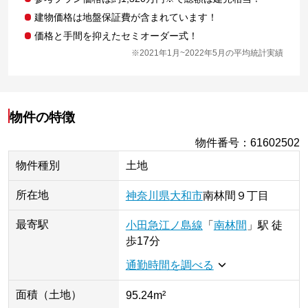
建物価格は地盤保証費が含まれています！
価格と手間を抑えたセミオーダー式！
※2021年1月~2022年5月の平均統計実績
物件の特徴
物件番号
：
61602502
物件種別
土地
所在地
神奈川県
大和市
南林間
９丁目
最寄駅
小田急江ノ島線
「
南林間
」
駅
徒
歩17分
通勤時間を調べる
面積（土地）
95.24m²