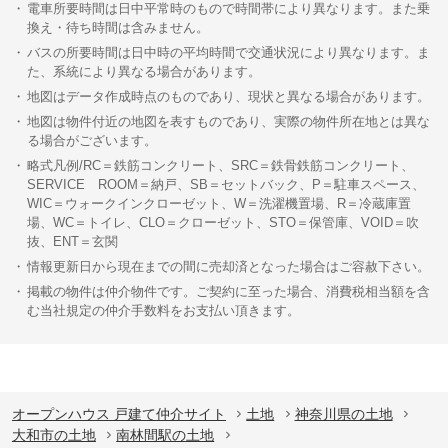
電車所要時間は日中平常時のもので時間帯により異なります。また乗
換え・待ち時間は含みません。
バスの所要時間は日中時の平均時間で交通状況により異なります。ま
た、系統により異なる場合があります。
地図はデータ作成時点のものであり、現状と異なる場合があります。
地図は物件付近の地図を表すものであり、実際の物件所在地とは異な
る場合がございます。
略式凡例/RC＝鉄筋コンクリート、SRC＝鉄骨鉄筋コンクリート、
SERVICE ROOM＝納戸、SB＝セットバック、P＝駐車スペース、
WIC＝ウォークインクローゼット、W＝洗濯機置場、R＝冷蔵庫置
場、WC＝トイレ、CLO＝クローゼット、STO＝保管庫、VOID＝吹
抜、ENT＝玄関
情報更新日から現在までの間に売却済となった場合はご容赦下さい。
掲載の物件は仲介物件です。ご契約に至った場合、消費税相当額を含
む当社規定の仲介手数料をお支払い頂きます。
オープンハウス 戸建て仲介サイト
土地
神奈川県の土地
大和市の土地
南林間駅の土地