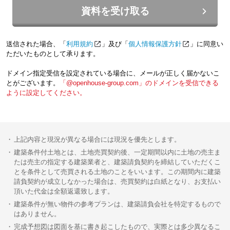
資料を受け取る
送信された場合、「
利用規約
」及び「
個人情報保護方針
」に同意い
ただいたものとして承ります。
ドメイン指定受信を設定されている場合に、メールが正しく届かないこ
とがございます。
「@openhouse-group.com」のドメインを受信できる
ように設定してください。
上記内容と現況が異なる場合には現況を優先とします。
建築条件付土地とは、土地売買契約後、一定期間以内に土地の売主ま
たは売主の指定する建築業者と、建築請負契約を締結していただくこ
とを条件として売買される土地のことをいいます。この期間内に建築
請負契約が成立しなかった場合は、売買契約は白紙となり、お支払い
頂いた代金は全額返還致します。
建築条件が無い物件の参考プランは、建築請負会社を特定するもので
はありません。
完成予想図は図面を基に書き起こしたもので、実際とは多少異なるこ