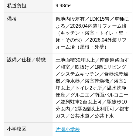
私道負担
9.98m²
備考
敷地内段差有／LDK15畳／車種に
よる／2026.04内装リフォーム済
（キッチン・浴室・トイレ・壁・
床・その他）／2026.04外装リフ
ォーム済（屋根・外壁）
設備／仕様／特徴
土地面積30坪以上／南側道路面す
／和室／吹抜け／1階にリビング
／システムキッチン／食器洗乾燥
機／浄水器／浴室乾燥機／浴室1
坪以上／トイレ2ヶ所／温水洗浄
便座／グルニエ／南面バルコニー
／並列駐車2台以上可／駅徒歩10
分以内／2駅2線以上利用可／都市
ガス／公共水道／公共下水
小学校区
片瀬小学校