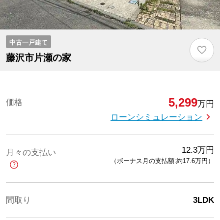
中古一戸建て
♡
藤沢市片瀬の家
5,299
価格
万円
ローンシミュレーション
12.3
万円
月々の支払い
（ボーナス月の支払額:約17.6
万円
）
間取り
3LDK