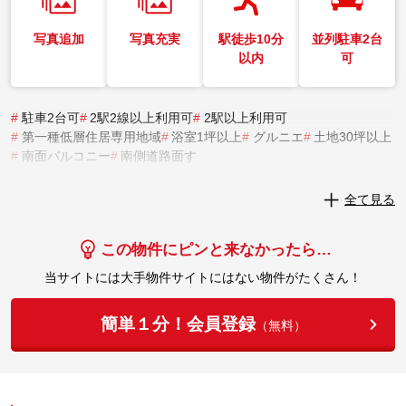
写真追加
写真充実
駅徒歩10分
並列駐車2台
以内
可
#
駐車2台可
#
2駅2線以上利用可
#
2駅以上利用可
#
第一種低層住居専用地域
#
浴室1坪以上
#
グルニエ
#
土地30坪以上
#
南面バルコニー
#
南側道路面す
実際にこの物件を見学してみませんか？
全て見る
実際に見学してみる
この物件にピンと来なかったら…
当サイトには大手物件サイトにはない物件がたくさん！
簡単１分！会員登録
（無料）