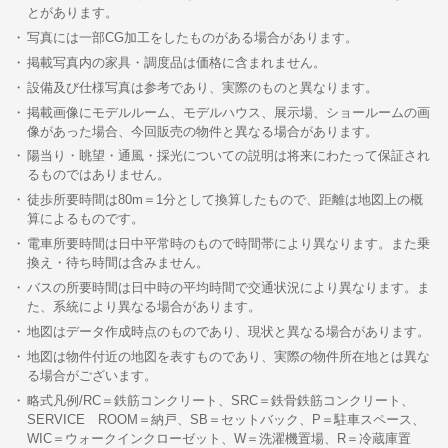
とがあります。
写真には一部CG加工をしたものがある場合があります。
掲載写真内の家具・調度品は価格に含まれません。
設備及び仕様写真は参考であり、実際のものと異なります。
掲載画像にモデルルーム、モデルハウス、展示場、ショールームの画
像があった場合、今回販売の物件と異なる場合があります。
陽当り・眺望・通風・採光についての説明は将来にわたって保証され
るものではありません。
徒歩所要時間は80m＝1分として換算したもので、距離は地図上の概
算によるものです。
電車所要時間は日中平常時のもので時間帯により異なります。また乗
換え・待ち時間は含みません。
バスの所要時間は日中時の平均時間で交通状況により異なります。ま
た、系統により異なる場合があります。
地図はデータ作成時点のものであり、現状と異なる場合があります。
地図は物件付近の地図を表すものであり、実際の物件所在地とは異な
る場合がございます。
略式凡例/RC＝鉄筋コンクリート、SRC＝鉄骨鉄筋コンクリート、
SERVICE ROOM＝納戸、SB＝セットバック、P＝駐車スペース、
WIC＝ウォークインクローゼット、W＝洗濯機置場、R＝冷蔵庫置