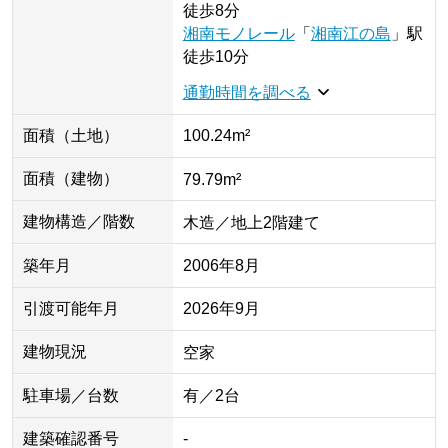
徒歩8分
湘南モノレール
「
湘南江の島
」
駅
徒歩10分
通勤時間を調べる
面積（土地）
100.24m²
面積（建物）
79.79m²
建物構造／階数
木造／地上2階建て
築年月
2006年8月
引渡可能年月
2026年9月
建物現況
空家
駐車場／台数
有／2台
建築確認番号
-