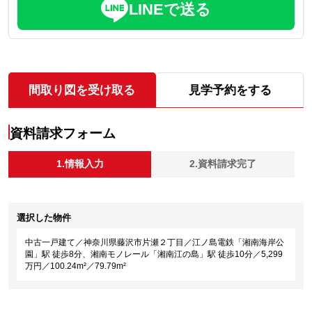
LINEで送る
間取り図を受け取る
見学予約をする
資料請求フォーム
1.情報入力
2.資料請求完了
選択した物件
中古一戸建て／神奈川県藤沢市片瀬２丁目／江ノ島電鉄「湘南海岸公
園」駅 徒歩8分、湘南モノレール「湘南江の島」駅 徒歩10分／5,299
万円／100.24m²／79.79m²