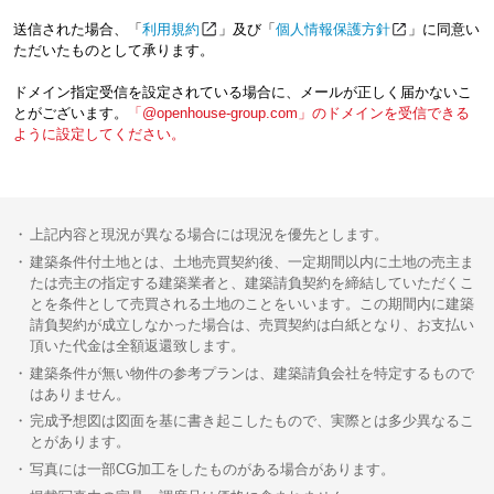
送信された場合、「
利用規約
」及び「
個人情報保護方針
」に同意い
ただいたものとして承ります。
ドメイン指定受信を設定されている場合に、メールが正しく届かないこ
とがございます。
「@openhouse-group.com」のドメインを受信できる
ように設定してください。
上記内容と現況が異なる場合には現況を優先とします。
建築条件付土地とは、土地売買契約後、一定期間以内に土地の売主ま
たは売主の指定する建築業者と、建築請負契約を締結していただくこ
とを条件として売買される土地のことをいいます。この期間内に建築
請負契約が成立しなかった場合は、売買契約は白紙となり、お支払い
頂いた代金は全額返還致します。
建築条件が無い物件の参考プランは、建築請負会社を特定するもので
はありません。
完成予想図は図面を基に書き起こしたもので、実際とは多少異なるこ
とがあります。
写真には一部CG加工をしたものがある場合があります。