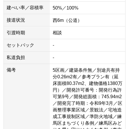
建ぺい率／容積率
50%／100%
接道状況
西6m（公道）
引渡時期
相談
セットバック
-
私道負担
-
備考
5区画／建築条件無／別途共有持
分0.26m2有／参考プラン有（延
床面積80.37m2、建物価格1380万
円）／開発許可番号：開発行為許
可第9号／開発総面積：745.94m2
／開発完了時期：令和9年3月／区
画整理事業区域／景観法／宅地造
成工事規制区域／準防火地域／練
馬区まちづくり条例／練馬区みど