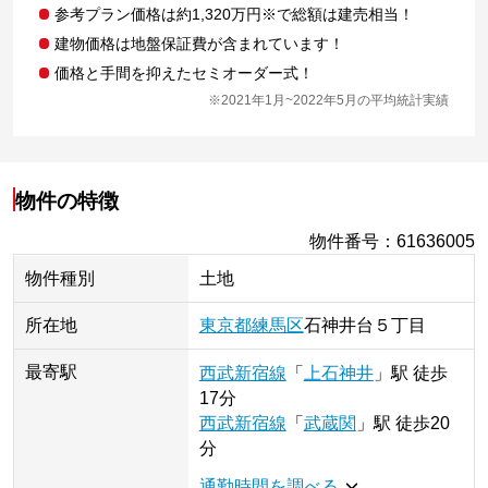
参考プラン価格は約1,320万円※で総額は建売相当！
建物価格は地盤保証費が含まれています！
価格と手間を抑えたセミオーダー式！
※2021年1月~2022年5月の平均統計実績
物件の特徴
物件番号
：
61636005
物件種別
土地
所在地
東京都
練馬区
石神井台
５丁目
最寄駅
西武新宿線
「
上石神井
」
駅
徒歩
17分
西武新宿線
「
武蔵関
」
駅
徒歩20
分
通勤時間を調べる