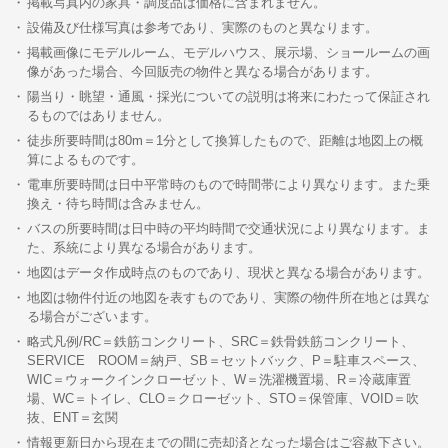
掲載写真内の家具・調度品は価格に含まれません。
設備及び仕様写真は参考であり、実際のものと異なります。
掲載画像にモデルルーム、モデルハウス、展示場、ショールームの画
像があった場合、今回販売の物件と異なる場合があります。
陽当り・眺望・通風・採光についての説明は将来にわたって保証され
るものではありません。
徒歩所要時間は80m＝1分として換算したもので、距離は地図上の概
算によるものです。
電車所要時間は日中平常時のもので時間帯により異なります。また乗
換え・待ち時間は含みません。
バスの所要時間は日中時の平均時間で交通状況により異なります。ま
た、系統により異なる場合があります。
地図はデータ作成時点のものであり、現状と異なる場合があります。
地図は物件付近の地図を表すものであり、実際の物件所在地とは異な
る場合がございます。
略式凡例/RC＝鉄筋コンクリート、SRC＝鉄骨鉄筋コンクリート、
SERVICE ROOM＝納戸、SB＝セットバック、P＝駐車スペース、
WIC＝ウォークインクローゼット、W＝洗濯機置場、R＝冷蔵庫置
場、WC＝トイレ、CLO＝クローゼット、STO＝保管庫、VOID＝吹
抜、ENT＝玄関
情報更新日から現在までの間に売却済となった場合はご容赦下さい。