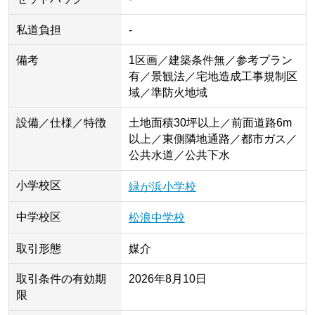
私道負担
-
備考
1区画／建築条件無／参考プラン
有／景観法／宅地造成工事規制区
域／準防火地域
設備／仕様／特徴
土地面積30坪以上／前面道路6m
以上／東側隣地通路／都市ガス／
公共水道／公共下水
小学校区
緑が浜小学校
中学校区
松浪中学校
取引形態
媒介
取引条件の有効期
2026年8月10日
限