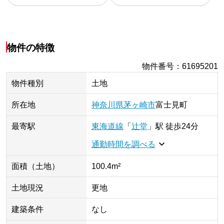
物件の特徴
物件番号
：
61695201
物件種別
土地
所在地
神奈川県
茅ヶ崎市
富士見町
最寄駅
東海道線
「
辻堂
」
駅
徒歩24分
通勤時間を調べる
面積（土地）
100.4m²
土地現況
更地
建築条件
なし