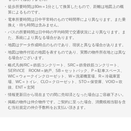
徒歩所要時間は80m＝1分として換算したもので、距離は地図上の概
算によるものです。
電車所要時間は日中平常時のもので時間帯により異なります。また乗
換え・待ち時間は含みません。
バスの所要時間は日中時の平均時間で交通状況により異なります。ま
た、系統により異なる場合があります。
地図はデータ作成時点のものであり、現状と異なる場合があります。
地図は物件付近の地図を表すものであり、実際の物件所在地とは異な
る場合がございます。
略式凡例/RC＝鉄筋コンクリート、SRC＝鉄骨鉄筋コンクリート、
SERVICE ROOM＝納戸、SB＝セットバック、P＝駐車スペース、
WIC＝ウォークインクローゼット、W＝洗濯機置場、R＝冷蔵庫置
場、WC＝トイレ、CLO＝クローゼット、STO＝保管庫、VOID＝吹
抜、ENT＝玄関
情報更新日から現在までの間に売却済となった場合はご容赦下さい。
掲載の物件は仲介物件です。ご契約に至った場合、消費税相当額を含
む当社規定の仲介手数料をお支払い頂きます。