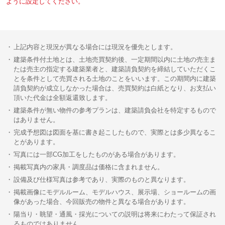
ように設定してください。
上記内容と現況が異なる場合には現況を優先とします。
建築条件付土地とは、土地売買契約後、一定期間以内に土地の売主ま
たは売主の指定する建築業者と、建築請負契約を締結していただくこ
とを条件として売買される土地のことをいいます。この期間内に建築
請負契約が成立しなかった場合は、売買契約は白紙となり、お支払い
頂いた代金は全額返還致します。
建築条件が無い物件の参考プランは、建築請負会社を特定するもので
はありません。
完成予想図は図面を基に書き起こしたもので、実際とは多少異なるこ
とがあります。
写真には一部CG加工をしたものがある場合があります。
掲載写真内の家具・調度品は価格に含まれません。
設備及び仕様写真は参考であり、実際のものと異なります。
掲載画像にモデルルーム、モデルハウス、展示場、ショールームの画
像があった場合、今回販売の物件と異なる場合があります。
陽当り・眺望・通風・採光についての説明は将来にわたって保証され
るものではありません。