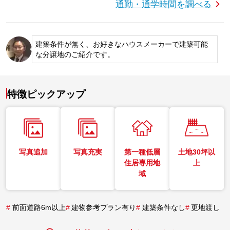
通勤・通学時間を調べる
建築条件が無く、お好きなハウスメーカーで建築可能
な分譲地のご紹介です。
特徴ピックアップ
写真追加
写真充実
第一種低層
土地30坪以
住居専用地
上
域
#
前面道路6m以上
#
建物参考プラン有り
#
建築条件なし
#
更地渡し