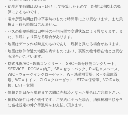
徒歩所要時間は80m＝1分として換算したもので、距離は地図上の概
算によるものです。
電車所要時間は日中平常時のもので時間帯により異なります。また乗
換え・待ち時間は含みません。
バスの所要時間は日中時の平均時間で交通状況により異なります。ま
た、系統により異なる場合があります。
地図はデータ作成時点のものであり、現状と異なる場合があります。
地図は物件付近の地図を表すものであり、実際の物件所在地とは異な
る場合がございます。
略式凡例/RC＝鉄筋コンクリート、SRC＝鉄骨鉄筋コンクリート、
SERVICE ROOM＝納戸、SB＝セットバック、P＝駐車スペース、
WIC＝ウォークインクローゼット、W＝洗濯機置場、R＝冷蔵庫置
場、WC＝トイレ、CLO＝クローゼット、STO＝保管庫、VOID＝吹
抜、ENT＝玄関
情報更新日から現在までの間に売却済となった場合はご容赦下さい。
掲載の物件は仲介物件です。ご契約に至った場合、消費税相当額を含
む当社規定の仲介手数料をお支払い頂きます。