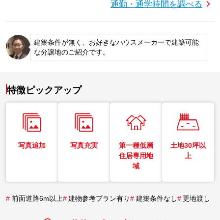
通勤・通学時間を調べる
建築条件が無く、お好きなハウスメーカーで建築可能
な分譲地のご紹介です。
特徴ピックアップ
写真追加
写真充実
第一種低層
土地30坪以
住居専用地
上
域
#
前面道路6m以上
#
建物参考プラン有り
#
建築条件なし
#
更地渡し