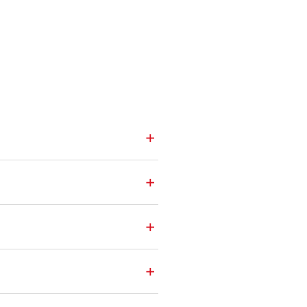
+
+
+
+