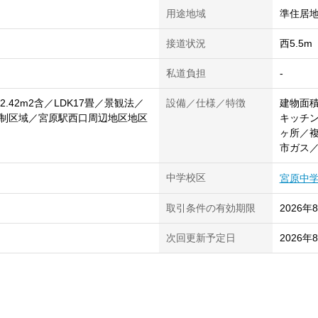
用途地域
準住居
接道状況
西5.5
私道負担
-
2.42m2含／LDK17畳／景観法／
設備／仕様／特徴
建物面積
制区域／宮原駅西口周辺地区地区
キッチン
ヶ所／複
市ガス
中学校区
宮原中
取引条件の有効期限
2026年
次回更新予定日
2026年