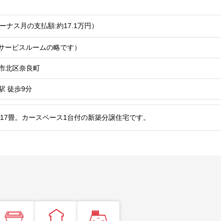
ーナス月の支払額:約17.1
万円
）
Sはサービスルームの略です）
市北区奈良町
駅
徒歩9分
り17畳。カースペース1台付の新築分譲住宅です。