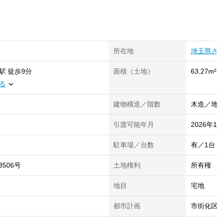
所在地
埼玉県
駅
徒歩9分
面積（土地）
63.27m²
る
建物構造／階数
木造／地
引渡可能年月
2026年
駐車場／台数
有／1台
3506号
土地権利
所有権
地目
宅地
都市計画
市街化