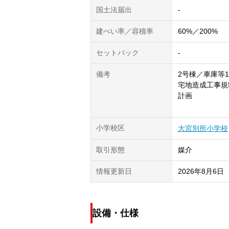
国土法届出
-
建ぺい率／容積率
60%／200%
セットバック
-
備考
2号棟／車庫等1
宅地造成工事規
計画
小学校区
大宮別所小学校
取引形態
媒介
情報更新日
2026年8月6日
設備・仕様