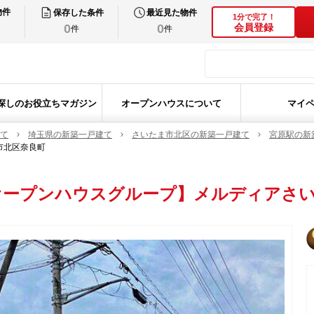
物件
保存した条件
最近見た物件
1分で完了！
0
0
会員登録
件
件
探しのお役立ちマガジン
オープンハウスについて
マイ
て
埼玉県の新築一戸建て
さいたま市北区の新築一戸建て
宮原駅の新
市北区奈良町
オープンハウスグループ】メルディアさい