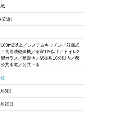
地域
m（公道）
100m2以上／システムキッチン／対面式
／食器洗乾燥機／浴室1坪以上／トイレ2
層ガラス／整形地／駅徒歩10分以内／都
／公共水道／公共下水
学校
8月8日
8月20日