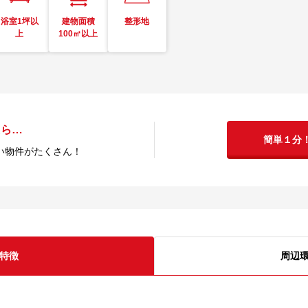
浴室1坪以
建物面積
整形地
上
100㎡以上
たら…
簡単１分
い物件がたくさん！
特徴
周辺