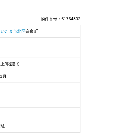
物件番号
：
61764302
さいたま市北区
奈良町
上3階建て
11月
区域