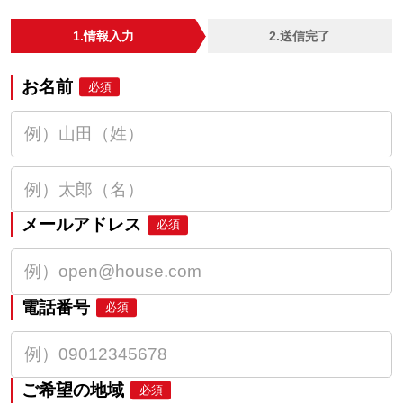
1.情報入力
2.送信完了
お名前
必須
メールアドレス
必須
電話番号
必須
ご希望の地域
必須