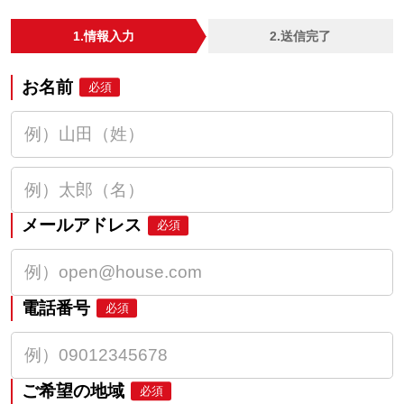
1.情報入力
2.送信完了
お名前
必須
メールアドレス
必須
電話番号
必須
ご希望の地域
必須