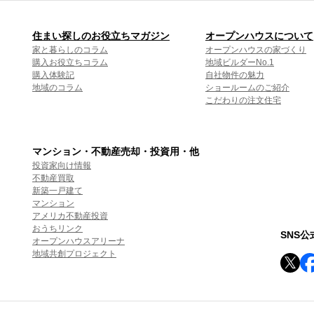
住まい探しのお役立ちマガジン
オープンハウスについて
家と暮らしのコラム
オープンハウスの家づくり
購入お役立ちコラム
地域ビルダーNo.1
購入体験記
自社物件の魅力
地域のコラム
ショールームのご紹介
こだわりの注文住宅
マンション・不動産売却・投資用・他
投資家向け情報
不動産買取
新築一戸建て
マンション
アメリカ不動産投資
おうちリンク
SNS
オープンハウスアリーナ
地域共創プロジェクト