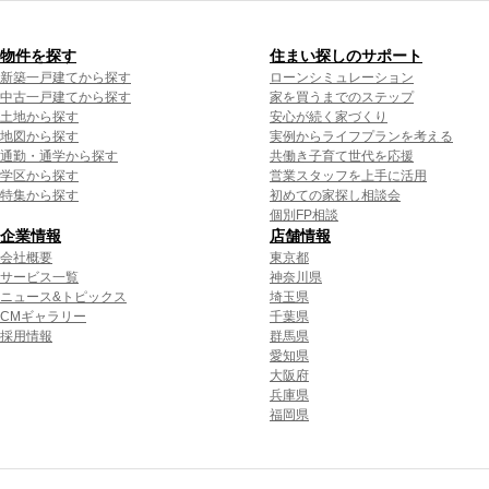
物件を探す
住まい探しのサポート
新築一戸建てから探す
ローンシミュレーション
中古一戸建てから探す
家を買うまでのステップ
土地から探す
安心が続く家づくり
地図から探す
実例からライフプランを考える
通勤・通学から探す
共働き子育て世代を応援
学区から探す
営業スタッフを上手に活用
特集から探す
初めての家探し相談会
個別FP相談
企業情報
店舗情報
会社概要
東京都
サービス一覧
神奈川県
ニュース&トピックス
埼玉県
CMギャラリー
千葉県
採用情報
群馬県
愛知県
大阪府
兵庫県
福岡県