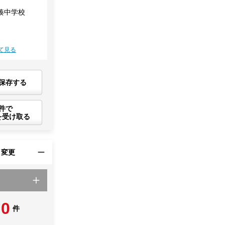
湊中学校
て見る
保存する
件で
を受け取る
・変更
0
件