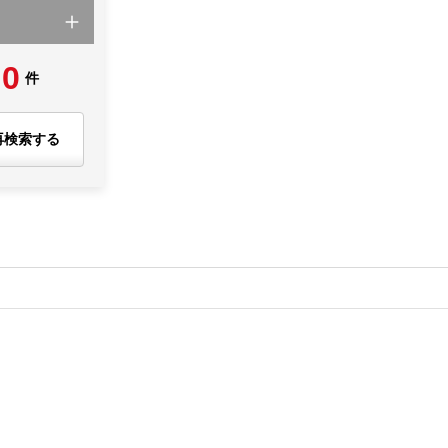
0
件
再検索する