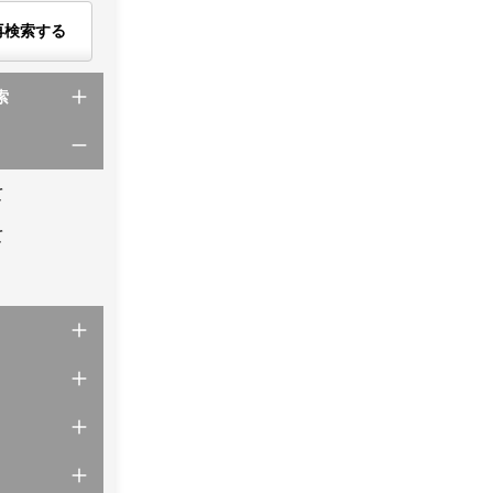
再検索する
索
て
て