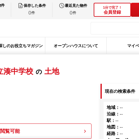
物件
保存した条件
最近見た物件
1分で完了！
0
0
会員登録
件
件
探しのお役立ちマガジン
オープンハウスについて
マイ
立湊中学校
土地
の
現在の検索条件
地域
：
--
沿線
：
--
駅
：
--
地図
：
--
も閲覧可能
経路
：
--