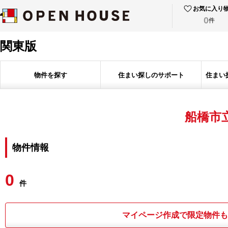
お気に入り
0
件
関東版
物件を探す
住まい探しのサポート
住まい
船橋市
物件情報
0
件
マイページ作成で限定物件