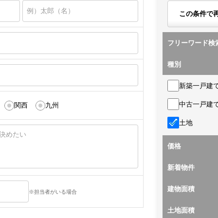
この条件で
フリーワード検
種別
新築一戸建
中古一戸建
関西
九州
土地
価格
新着物件
建物面積
※担当者がいる場合
土地面積