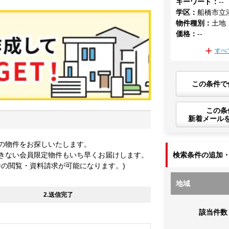
キーワード
：
--
学区
：
船橋市立
物件種別
：
土地
価格
：
--
すべ
この条件で
この条
新着メール
の物件をお探しいたします。
きない会員限定物件もいち早くお届けします。
検索条件の追加
件の閲覧・資料請求が可能になります。)
地域
2.送信完了
該当件数