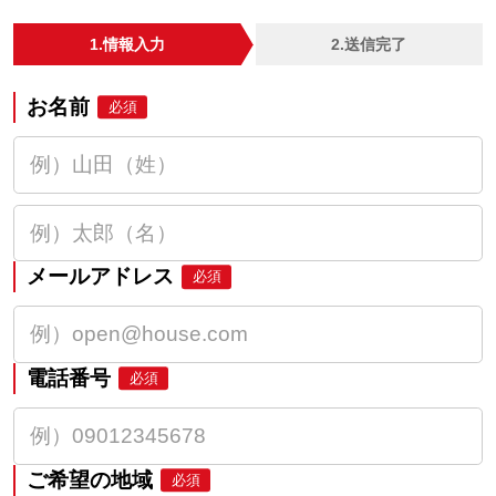
1.情報入力
2.送信完了
お名前
必須
メールアドレス
必須
電話番号
必須
ご希望の地域
必須