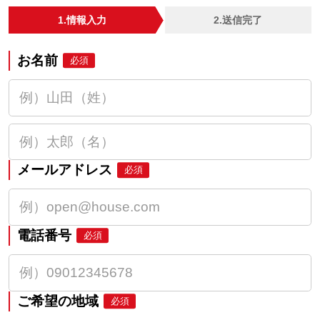
1.情報入力
2.送信完了
お名前
必須
メールアドレス
必須
電話番号
必須
ご希望の地域
必須