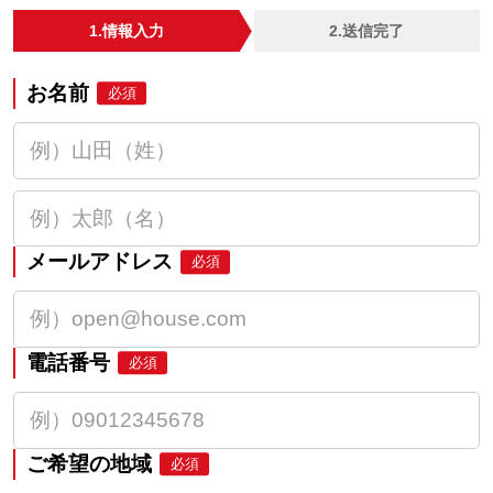
1.情報入力
2.送信完了
お名前
必須
メールアドレス
必須
電話番号
必須
ご希望の地域
必須