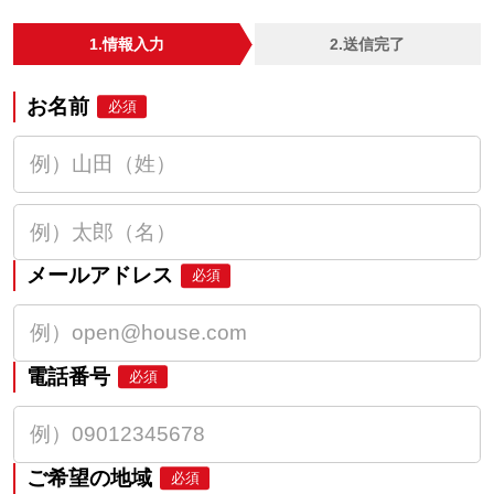
1.情報入力
2.送信完了
お名前
必須
メールアドレス
必須
電話番号
必須
ご希望の地域
必須