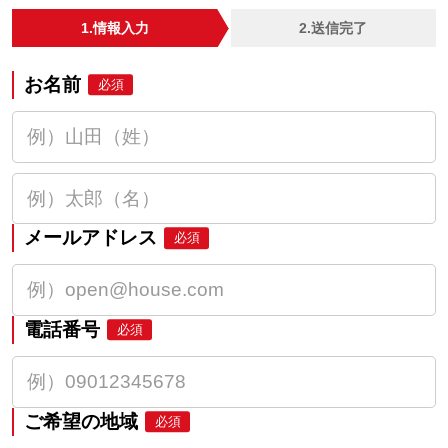
1.情報入力
2.送信完了
お名前
必須
メールアドレス
必須
電話番号
必須
ご希望の地域
必須