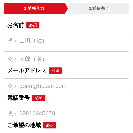
1.情報入力
2.送信完了
お名前
必須
メールアドレス
必須
電話番号
必須
ご希望の地域
必須