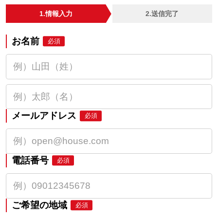
1.情報入力
2.送信完了
お名前
必須
メールアドレス
必須
電話番号
必須
ご希望の地域
必須