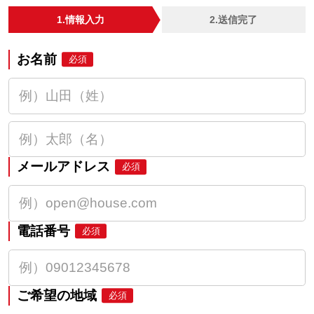
1.情報入力
2.送信完了
お名前
必須
メールアドレス
必須
電話番号
必須
ご希望の地域
必須