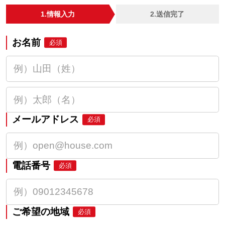
1.情報入力
2.送信完了
お名前
必須
メールアドレス
必須
電話番号
必須
ご希望の地域
必須