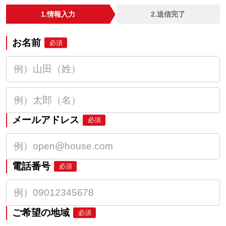
1.情報入力
2.送信完了
お名前
必須
メールアドレス
必須
電話番号
必須
ご希望の地域
必須