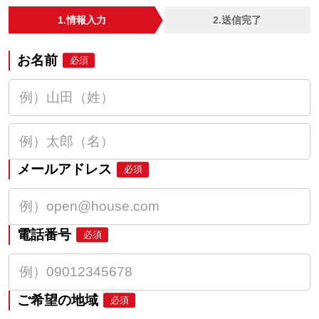
1.情報入力
2.送信完了
お名前
必須
メールアドレス
必須
電話番号
必須
ご希望の地域
必須