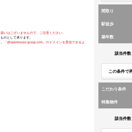
間取り
駅徒歩
り扱いはございませんので、ご注意ください。
築年数
たものとして承ります。
す。
「@openhouse-group.com」のドメインを受信できるよ
該当件数
この条件で
こだわり条件
特集物件
該当件数