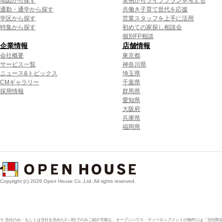
地図から探す
実例からライフプランを考える
通勤・通学から探す
共働き子育て世代を応援
学区から探す
営業スタッフを上手に活用
特集から探す
初めての家探し相談会
個別FP相談
企業情報
店舗情報
会社概要
東京都
サービス一覧
神奈川県
ニュース&トピックス
埼玉県
CMギャラリー
千葉県
採用情報
群馬県
愛知県
大阪府
兵庫県
福岡県
Copyright (c) 2026 Open House Co.,Ltd. All rights reserved.
※ 当社のみ・もしくは当社を含めた2～3社でのみご紹介可能な、オープンハウス・ディベロップメントの物件には「当社限