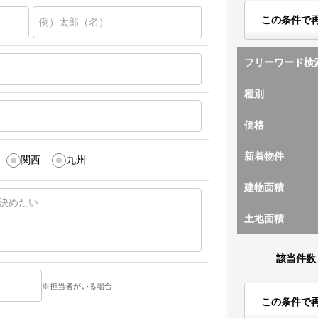
この条件で
フリーワード検
種別
価格
新着物件
関西
九州
建物面積
土地面積
該当件数
※担当者がいる場合
この条件で