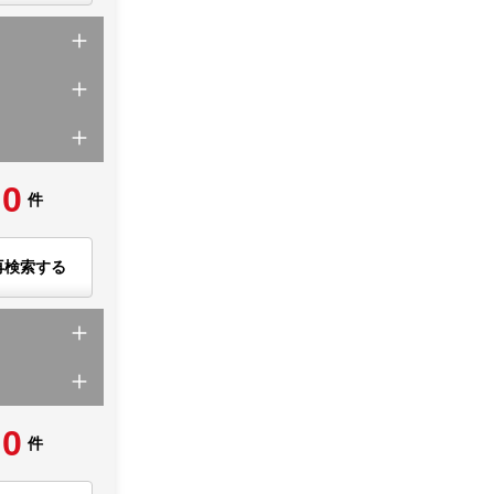
0
件
再検索する
0
件