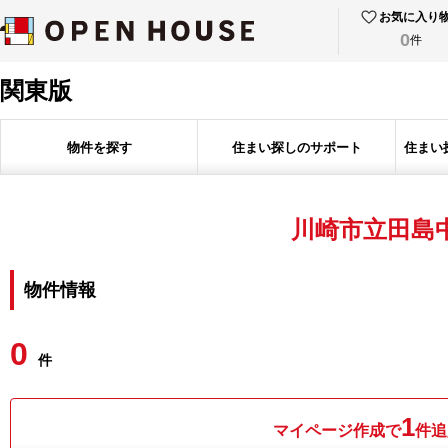
お気に入り
0
件
関東版
物件を探す
住まい探しのサポート
住まい
川崎市立田島
物件情報
0
件
1
マイページ作成で
件追